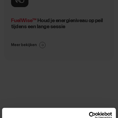
FuelWise™
Houd je energieniveau op peil
tijdens een lange sessie
Meer bekijken