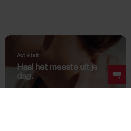
Activiteit
Haal het meeste uit je
dag.
Op sommige dagen doe je veel, andere dagen zijn
minder productief. Maar zolang je in beweging
Success! ##
blijft, kom je waar je wilt zijn. Met Polar volg je
jouw weg naar je doel.