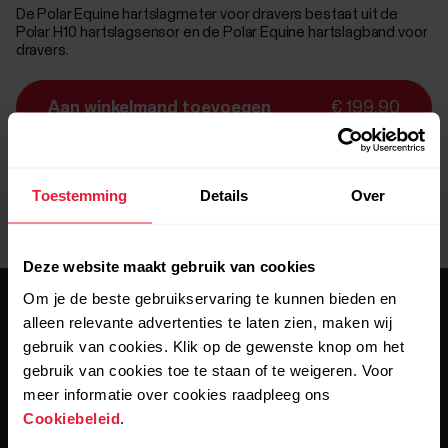
De Polar Equine hartslagmeter voor dravers bestaat uit de
Polar H10 hartslagsensor en de Polar Equine hartslagband voor
dravers.
Aan winkelmand toevoegen
€ 199,90
Levering:
levertijd 3 werkdagen
Toestemming
Details
Over
Deze website maakt gebruik van cookies
Om je de beste gebruikservaring te kunnen bieden en
alleen relevante advertenties te laten zien, maken wij
gebruik van cookies. Klik op de gewenste knop om het
gebruik van cookies toe te staan of te weigeren. Voor
meer informatie over cookies raadpleeg ons
Blijf op de hoogte.
Cookiebeleid
.