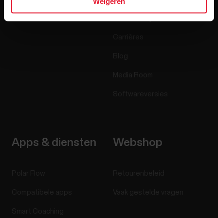
Weigeren
Accessoires
Polar zakelijk
Carrières
Blog
Media Room
Softwareversies
Apps & diensten
Webshop
Polar Flow
Retourenbeleid
Compatibele apps
Vaak gestelde vragen
Smart Coaching