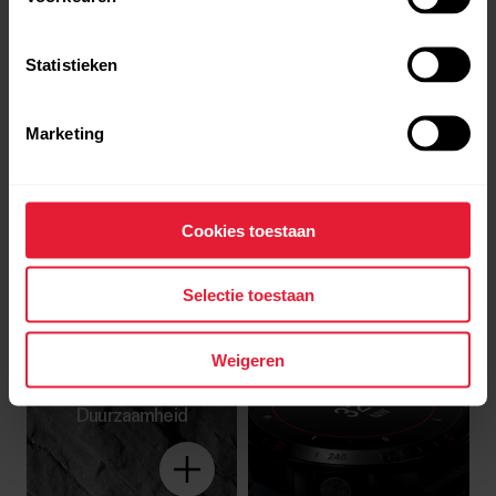
Statistieken
Marketing
Cookies toestaan
Saffierkristalglas
Selectie toestaan
MI-STD
Weigeren
810H
Duurzaamheid
Explore
more