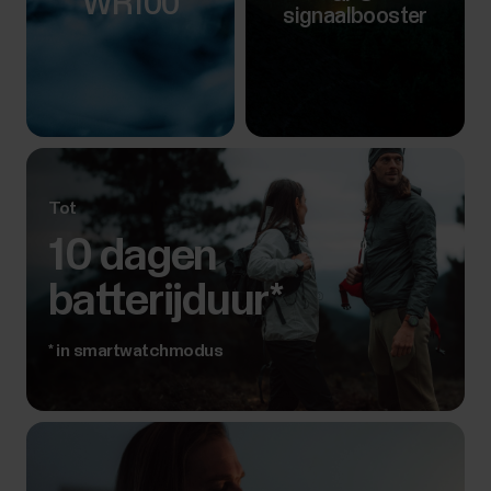
WR100
signaalbooster
Tot
10 dagen
batterijduur*
* in smartwatchmodus