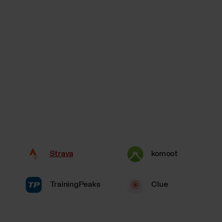
Strava
komoot
TrainingPeaks
Clue