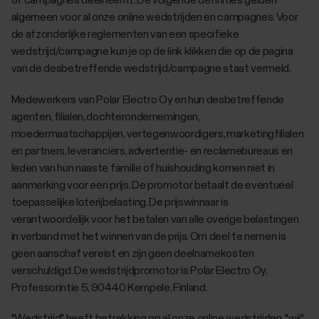
of campagnes deelneemt. De volgende definities gelden
algemeen voor al onze online wedstrijden en campagnes. Voor
de afzonderlijke reglementen van een specifieke
wedstrijd/campagne kun je op de link klikken die op de pagina
van de desbetreffende wedstrijd/campagne staat vermeld.
Medewerkers van Polar Electro Oy en hun desbetreffende
agenten, filialen, dochterondernemingen,
moedermaatschappijen, vertegenwoordigers, marketingfilialen
en partners, leveranciers, advertentie- en reclamebureaus en
leden van hun naaste familie of huishouding komen niet in
aanmerking voor een prijs. De promotor betaalt de eventueel
toepasselijke loterijbelasting. De prijswinnaar is
verantwoordelijk voor het betalen van alle overige belastingen
in verband met het winnen van de prijs. Om deel te nemen is
geen aanschaf vereist en zijn geen deelnamekosten
verschuldigd. De wedstrijdpromotor is Polar Electro Oy,
Professorintie 5, 90440 Kempele, Finland.
"Wedstrijd" heeft betrekking op al onze online wedstrijden, "wij",