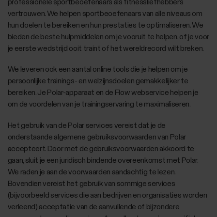
professionele sportbeoefenaars als fitnessliefhebbers
vertrouwen. We helpen sportbeoefenaars van alle niveaus om
hun doelen te bereiken en hun prestaties te optimaliseren. We
bieden de beste hulpmiddelen om je vooruit te helpen, of je voor
je eerste wedstrijd ooit traint of het wereldrecord wilt breken.
We leveren ook een aantal online tools die je helpen om je
persoonlijke trainings- en welzijnsdoelen gemakkelijker te
bereiken. Je Polar-apparaat en de Flow webservice helpen je
om de voordelen van je trainingservaring te maximaliseren.
Het gebruik van de Polar services vereist dat je de
onderstaande algemene gebruiksvoorwaarden van Polar
accepteert. Door met de gebruiksvoorwaarden akkoord te
gaan, sluit je een juridisch bindende overeenkomst met Polar.
We raden je aan de voorwaarden aandachtig te lezen.
Bovendien vereist het gebruik van sommige services
(bijvoorbeeld services die aan bedrijven en organisaties worden
verleend) acceptatie van de aanvullende of bijzondere