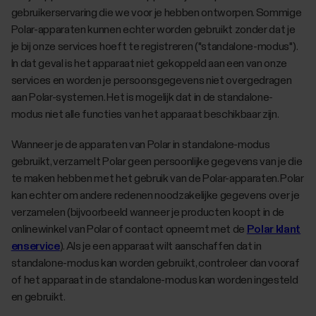
gebruikerservaring die we voor je hebben ontworpen. Sommige
Polar-apparaten kunnen echter worden gebruikt zonder dat je
je bij onze services hoeft te registreren ("standalone-modus").
In dat geval is het apparaat niet gekoppeld aan een van onze
services en worden je persoonsgegevens niet overgedragen
aan Polar-systemen. Het is mogelijk dat in de standalone-
modus niet alle functies van het apparaat beschikbaar zijn.
Wanneer je de apparaten van Polar in standalone-modus
gebruikt, verzamelt Polar geen persoonlijke gegevens van je die
te maken hebben met het gebruik van de Polar-apparaten. Polar
kan echter om andere redenen noodzakelijke gegevens over je
verzamelen (bijvoorbeeld wanneer je producten koopt in de
onlinewinkel van Polar of contact opneemt met de
Polar klant
enservice
). Als je een apparaat wilt aanschaffen dat in
standalone-modus kan worden gebruikt, controleer dan vooraf
of het apparaat in de standalone-modus kan worden ingesteld
en gebruikt.