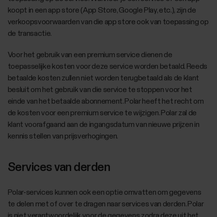
koopt in een app store (App Store, Google Play, etc.), zijn de
verkoopsvoorwaarden van die app store ook van toepassing op
de transactie.
Voor het gebruik van een premium service dienen de
toepasselijke kosten voor deze service worden betaald. Reeds
betaalde kosten zullen niet worden terugbetaald als de klant
besluit om het gebruik van die service te stoppen voor het
einde van het betaalde abonnement. Polar heeft het recht om
de kosten voor een premium service te wijzigen. Polar zal de
klant voorafgaand aan de ingangsdatum van nieuwe prijzen in
kennis stellen van prijsverhogingen.
Services van derden
Polar-services kunnen ook een optie omvatten om gegevens
te delen met of over te dragen naar services van derden. Polar
is niet verantwoordelijk voor de gegevens zodra deze uit het