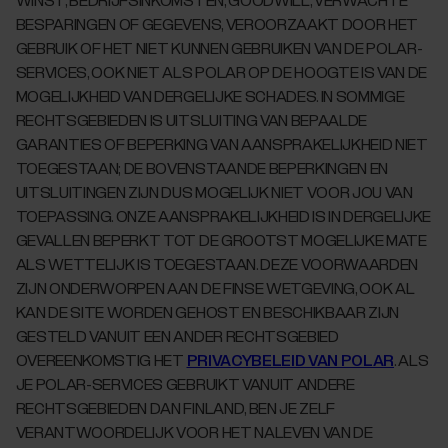
WINST, BEDRIJFSINKOMSTEN, GOODWILL, VERWACHTE
BESPARINGEN OF GEGEVENS, VEROORZAAKT DOOR HET
GEBRUIK OF HET NIET KUNNEN GEBRUIKEN VAN DE POLAR-
SERVICES, OOK NIET ALS POLAR OP DE HOOGTE IS VAN DE
MOGELIJKHEID VAN DERGELIJKE SCHADES. IN SOMMIGE
RECHTSGEBIEDEN IS UITSLUITING VAN BEPAALDE
GARANTIES OF BEPERKING VAN AANSPRAKELIJKHEID NIET
TOEGESTAAN; DE BOVENSTAANDE BEPERKINGEN EN
UITSLUITINGEN ZIJN DUS MOGELIJK NIET VOOR JOU VAN
TOEPASSING. ONZE AANSPRAKELIJKHEID IS IN DERGELIJKE
GEVALLEN BEPERKT TOT DE GROOTST MOGELIJKE MATE
ALS WETTELIJK IS TOEGESTAAN. DEZE VOORWAARDEN
ZIJN ONDERWORPEN AAN DE FINSE WETGEVING, OOK AL
KAN DE SITE WORDEN GEHOST EN BESCHIKBAAR ZIJN
GESTELD VANUIT EEN ANDER RECHTSGEBIED
OVEREENKOMSTIG HET
PRIVACYBELEID VAN POLAR
. ALS
JE POLAR-SERVICES GEBRUIKT VANUIT ANDERE
RECHTSGEBIEDEN DAN FINLAND, BEN JE ZELF
VERANTWOORDELIJK VOOR HET NALEVEN VAN DE