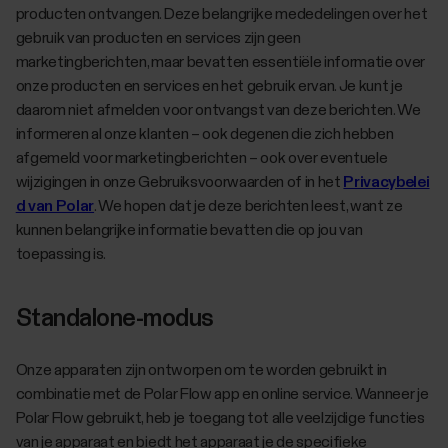
producten ontvangen. Deze belangrijke mededelingen over het
gebruik van producten en services zijn geen
marketingberichten, maar bevatten essentiële informatie over
onze producten en services en het gebruik ervan. Je kunt je
daarom niet afmelden voor ontvangst van deze berichten. We
informeren al onze klanten – ook degenen die zich hebben
afgemeld voor marketingberichten – ook over eventuele
wijzigingen in onze Gebruiksvoorwaarden of in het
Privacybelei
d van Polar
. We hopen dat je deze berichten leest, want ze
kunnen belangrijke informatie bevatten die op jou van
toepassing is.
Standalone-modus
Onze apparaten zijn ontworpen om te worden gebruikt in
combinatie met de Polar Flow app en online service. Wanneer je
Polar Flow gebruikt, heb je toegang tot alle veelzijdige functies
van je apparaat en biedt het apparaat je de specifieke