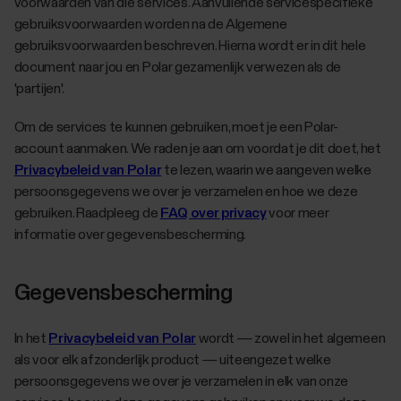
voorwaarden van die services. Aanvullende servicespecifieke
gebruiksvoorwaarden worden na de Algemene
gebruiksvoorwaarden beschreven. Hierna wordt er in dit hele
document naar jou en Polar gezamenlijk verwezen als de
'partijen'.
Om de services te kunnen gebruiken, moet je een Polar-
account aanmaken. We raden je aan om voordat je dit doet, het
Privacybeleid van Polar
te lezen, waarin we aangeven welke
persoonsgegevens we over je verzamelen en hoe we deze
gebruiken. Raadpleeg de
FAQ over privacy
voor meer
informatie over gegevensbescherming.
Gegevensbescherming
In het
Privacybeleid van Polar
wordt — zowel in het algemeen
als voor elk afzonderlijk product — uiteengezet welke
persoonsgegevens we over je verzamelen in elk van onze