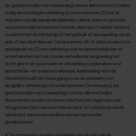
(en gast(en) indien van toepassing) ermee akkoord om (1) indien
nodig een beëdigde verklaring te ondertekenen; (2) ons te
vrijwaren van alle aansprakelijkheden, claims, eisen en gronden
voor persoonlijk letsel en/of schade, diefstal, of verlies verband
houdend met de Wedstrijd of het gebruik of aanvaarding van de
prijs of een deel daarvan, tenzij wanneer dit te wijten is aan onze
nalatigheid; en (3) een verklaring voor reclamedoeleinden te
ondertekenen dat ons zonder aanvullende vergoeding het
recht geeft om jouw naam en afbeelding te gebruiken voor
advertentie- en reclamedoeleinden. Aanmelding voor de
Wedstrijd houdt de toezegging in van de winnaar(s) om
dergelijke verklaringen te ondertekenen. De winnaar(s) (en
gast(en) indien van toepassing) moeten alle wettelijke
documenten invullen en binnen veertien (14) dagen aan ons
terugsturen. Niet nakomen hiervan leidt tot uitsluiting van de
winnaar(s), waarna een andere winnaar zal worden
geselecteerd.
4. De ontvangst van enig onderdeel van de prijs van de