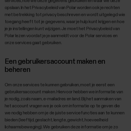
services, hoe we deze gegevens gebruiken en waar we deze
opslaan. In het Privacybeleid van Polar worden ook je rechten
met betrekking tot privacy beschreven en wordt uitgelegd wie
toegang heeft tot je gegevens, waar je hulp kunt krijgen en hoe
je je instellingen kunt wijzigen. Je moet het Privacybeleid van
Polar lezen voordat je je aanmeldt voor de Polar services en
onze services gaat gebruiken.
Een gebruikersaccount maken en
beheren
Om onze services te kunnen gebruiken, moet je eerst een
gebruikersaccount maken. Hiervoor hebben we informatie van
je nodig, zoals naam, e-mailadres en land. Bij het aanmaken van
het account vragen we je ook om informatie op te geven die
we nodig hebben om je de juiste servicefuncties aan te kunnen
bieden (leeftijd, geslacht, lengte, gewicht, hoeveelheid
lichaamsbeweging). We gebruiken deze informatie om je zo