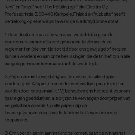
"ons" en "onze" heeft betrekking op Polar Electro Oy,
Professorintie 5, 90440 Kempele, Finland en "website" heeft
betrekking op elke website waar de wedstrijd online staat.
1. Door deelname aan één van onze wedstrijden gaan de
deelnemers ermee akkoord gebonden te zijn aan deze
reglementen (die van tijd tot tijd door ons gewijzigd of herzien
kunnen worden) en aan onze beslissingen die definitief zijn in alle
aangelegenheden in verband met de wedstrijd.
‎2. Prijzen zijn niet-overdraagbaar en niet in te ruilen tegen
contant geld. Afspraken voor de overhandiging van de prijzen
worden door ons gemaakt. Wij behouden ons het recht voor om
naar eigen goeddunken alle prijzen te vervangen door prijzen van
vergelijkbare waarde. Op alle prijzen zijn de
leveringsvoorwaarden van de fabrikant of leverancier van
toepassing.
3. Om voor prijzen in aanmerking te komen, gaan de winnaar(s)