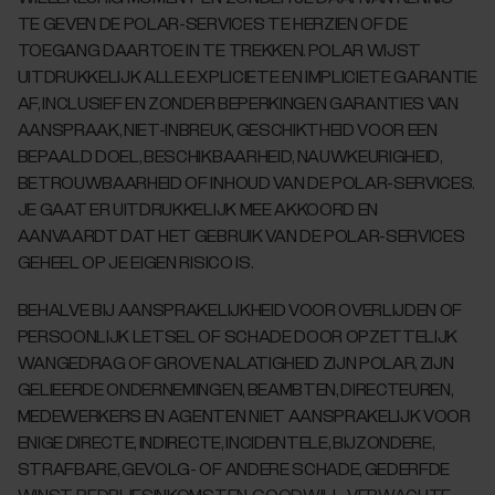
TE GEVEN DE POLAR-SERVICES TE HERZIEN OF DE
TOEGANG DAARTOE IN TE TREKKEN. POLAR WIJST
UITDRUKKELIJK ALLE EXPLICIETE EN IMPLICIETE GARANTIE
AF, INCLUSIEF EN ZONDER BEPERKINGEN GARANTIES VAN
AANSPRAAK, NIET-INBREUK, GESCHIKTHEID VOOR EEN
BEPAALD DOEL, BESCHIKBAARHEID, NAUWKEURIGHEID,
BETROUWBAARHEID OF INHOUD VAN DE POLAR-SERVICES.
JE GAAT ER UITDRUKKELIJK MEE AKKOORD EN
AANVAARDT DAT HET GEBRUIK VAN DE POLAR-SERVICES
GEHEEL OP JE EIGEN RISICO IS.
BEHALVE BIJ AANSPRAKELIJKHEID VOOR OVERLIJDEN OF
PERSOONLIJK LETSEL OF SCHADE DOOR OPZETTELIJK
WANGEDRAG OF GROVE NALATIGHEID ZIJN POLAR, ZIJN
GELIEERDE ONDERNEMINGEN, BEAMBTEN, DIRECTEUREN,
MEDEWERKERS EN AGENTEN NIET AANSPRAKELIJK VOOR
ENIGE DIRECTE, INDIRECTE, INCIDENTELE, BIJZONDERE,
STRAFBARE, GEVOLG- OF ANDERE SCHADE, GEDERFDE