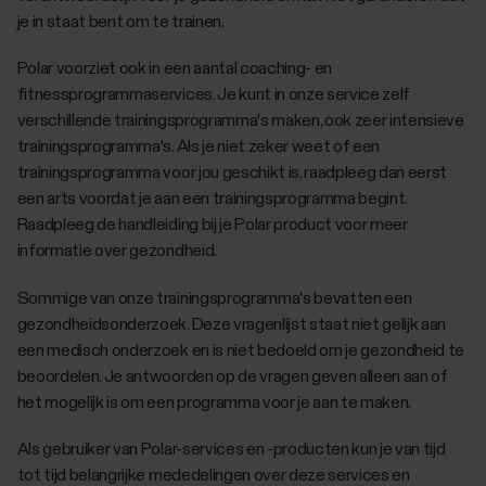
je in staat bent om te trainen.
Polar voorziet ook in een aantal coaching- en
fitnessprogrammaservices. Je kunt in onze service zelf
verschillende trainingsprogramma's maken, ook zeer intensieve
trainingsprogramma's. Als je niet zeker weet of een
trainingsprogramma voor jou geschikt is, raadpleeg dan eerst
een arts voordat je aan een trainingsprogramma begint.
Raadpleeg de handleiding bij je Polar product voor meer
informatie over gezondheid.
Sommige van onze trainingsprogramma's bevatten een
gezondheidsonderzoek. Deze vragenlijst staat niet gelijk aan
een medisch onderzoek en is niet bedoeld om je gezondheid te
beoordelen. Je antwoorden op de vragen geven alleen aan of
het mogelijk is om een programma voor je aan te maken.
Als gebruiker van Polar-services en -producten kun je van tijd
tot tijd belangrijke mededelingen over deze services en