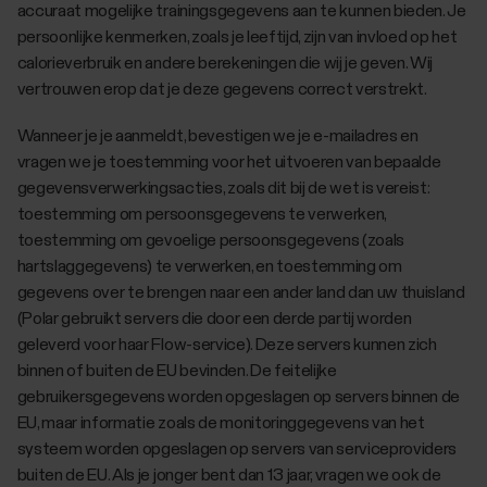
accuraat mogelijke trainingsgegevens aan te kunnen bieden. Je
persoonlijke kenmerken, zoals je leeftijd, zijn van invloed op het
calorieverbruik en andere berekeningen die wij je geven. Wij
vertrouwen erop dat je deze gegevens correct verstrekt.
Wanneer je je aanmeldt, bevestigen we je e-mailadres en
vragen we je toestemming voor het uitvoeren van bepaalde
gegevensverwerkingsacties, zoals dit bij de wet is vereist:
toestemming om persoonsgegevens te verwerken,
toestemming om gevoelige persoonsgegevens (zoals
hartslaggegevens) te verwerken, en toestemming om
gegevens over te brengen naar een ander land dan uw thuisland
(Polar gebruikt servers die door een derde partij worden
geleverd voor haar Flow-service). Deze servers kunnen zich
binnen of buiten de EU bevinden. De feitelijke
gebruikersgegevens worden opgeslagen op servers binnen de
EU, maar informatie zoals de monitoringgegevens van het
systeem worden opgeslagen op servers van serviceproviders
buiten de EU. Als je jonger bent dan 13 jaar, vragen we ook de