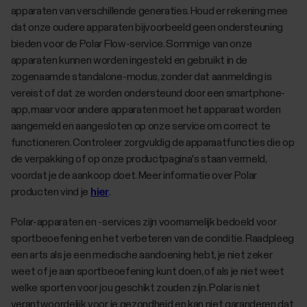
apparaten van verschillende generaties. Houd er rekening mee
dat onze oudere apparaten bijvoorbeeld geen ondersteuning
bieden voor de Polar Flow-service. Sommige van onze
apparaten kunnen worden ingesteld en gebruikt in de
zogenaamde standalone-modus, zonder dat aanmelding is
vereist of dat ze worden ondersteund door een smartphone-
app, maar voor andere apparaten moet het apparaat worden
aangemeld en aangesloten op onze service om correct te
functioneren. Controleer zorgvuldig de apparaatfuncties die op
de verpakking of op onze productpagina's staan vermeld,
voordat je de aankoop doet. Meer informatie over Polar
producten vind je
hier
.
Polar-apparaten en -services zijn voornamelijk bedoeld voor
sportbeoefening en het verbeteren van de conditie. Raadpleeg
een arts als je een medische aandoening hebt, je niet zeker
weet of je aan sportbeoefening kunt doen, of als je niet weet
welke sporten voor jou geschikt zouden zijn. Polar is niet
verantwoordelijk voor je gezondheid en kan niet garanderen dat