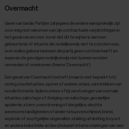
Overmacht
Geen van beide Partijen zal jegens de andere aansprakelijk zijn
voor enig niet nakomen van zijn contractuele verplichtingen in
het geval van en voor zover dat dit te wijten is aan een
gebeurtenis of situatie die redelijkerwijs niet te voorzien was,
over welke gebeurtenissen die partij geen controle heeft en
waarvan de gevolgen redelijkerwijs niet kunnen worden
vermeden of overkomen (hierna 'Overmacht').
Een geval van Overmacht betreft (maar is niet beperkt tot)
oorlog, noodsituaties, oproer of andere crises, verstrekken van
noodinformatie tijdens crises of bij verstoringen van normale
situaties, sabotage of dreiging van sabotage, gevaarlijke
epidemie, storm, overstroming of dergelijke, slechte
weersomstandigheden of ander natuurverschijnsel, brand,
explosie of soortgelijke ongevallen, staking, uitsluiting, boycot
en andere industriële acties (inclusief interne stakingen van een