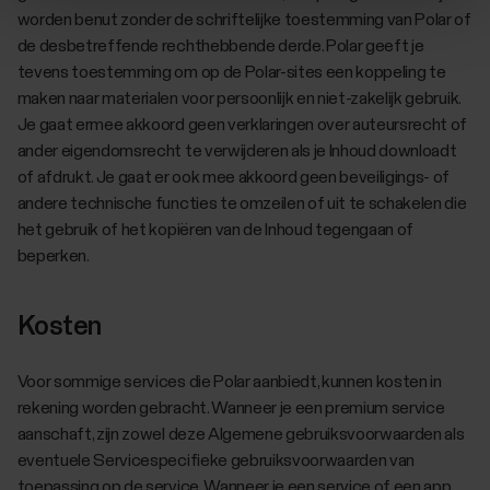
worden benut zonder de schriftelijke toestemming van Polar of
de desbetreffende rechthebbende derde. Polar geeft je
tevens toestemming om op de Polar-sites een koppeling te
maken naar materialen voor persoonlijk en niet-zakelijk gebruik.
Je gaat ermee akkoord geen verklaringen over auteursrecht of
ander eigendomsrecht te verwijderen als je Inhoud downloadt
of afdrukt. Je gaat er ook mee akkoord geen beveiligings- of
andere technische functies te omzeilen of uit te schakelen die
het gebruik of het kopiëren van de Inhoud tegengaan of
beperken.
Kosten
Voor sommige services die Polar aanbiedt, kunnen kosten in
rekening worden gebracht. Wanneer je een premium service
aanschaft, zijn zowel deze Algemene gebruiksvoorwaarden als
eventuele Servicespecifieke gebruiksvoorwaarden van
toepassing op de service. Wanneer je een service of een app