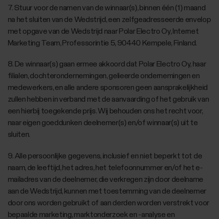
‎7. Stuur voor de namen van de winnaar(s), binnen één (1) maand
na het sluiten van de Wedstrijd, een zelfgeadresseerde envelop
met opgave van de Wedstrijd naar Polar Electro Oy, Internet
Marketing Team, Professorintie 5, 90440 Kempele, Finland.
‎8. De winnaar(s) gaan ermee akkoord dat Polar Electro Oy, haar
filialen, dochterondernemingen, gelieerde ondernemingen en
medewerkers, en alle andere sponsoren geen aansprakelijkheid
zullen hebben in verband met de aanvaarding of het gebruik van
een hierbij toegekende prijs. Wij behouden ons het recht voor,
naar eigen goeddunken deelnemer(s) en/of winnaar(s) uit te
sluiten.
‎9. Alle persoonlijke gegevens, inclusief en niet beperkt tot de
naam, de leeftijd, het adres, het telefoonnummer en/of het e-
mailadres van de deelnemer, die verkregen zijn door deelname
aan de Wedstrijd, kunnen met toestemming van de deelnemer
door ons worden gebruikt of aan derden worden verstrekt voor
bepaalde marketing, marktonderzoek en -analyse en