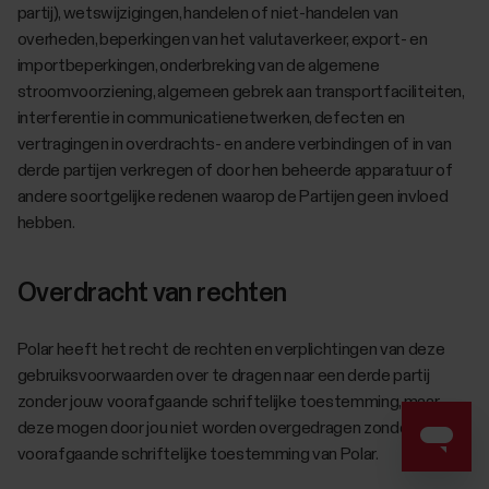
partij), wetswijzigingen, handelen of niet-handelen van
overheden, beperkingen van het valutaverkeer, export- en
importbeperkingen, onderbreking van de algemene
stroomvoorziening, algemeen gebrek aan transportfaciliteiten,
interferentie in communicatienetwerken, defecten en
vertragingen in overdrachts- en andere verbindingen of in van
derde partijen verkregen of door hen beheerde apparatuur of
andere soortgelijke redenen waarop de Partijen geen invloed
hebben.
Overdracht van rechten
Polar heeft het recht de rechten en verplichtingen van deze
gebruiksvoorwaarden over te dragen naar een derde partij
zonder jouw voorafgaande schriftelijke toestemming, maar
deze mogen door jou niet worden overgedragen zonder de
voorafgaande schriftelijke toestemming van Polar.