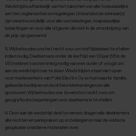
Wedstrijd is afhankelijk van het nakomen van alle toepasselijke
wetten, reglementen en regelingen. Uitsluitend de winnaar(s)
zijn verantwoordelijk voor alle verzekeringen, toepasselijke
belastingen en voor alle uitgaven die niet in de omschrijving van
de prijs zijn genoemd.
5. Wij behouden ons het recht voor om leeftijdseisen te stellen
indien nodig. Deelnemers onder de leeftijd van 13 jaar (18 in de
VS) hebben toestemming nodig van een ouder of voogd om
aan de wedstrijd mee te doen. Wedstrijden staan niet open
voor medewerkers van Polar Electro Oy en hun naaste familie,
gelieerde bedrijven en dochterondernemingen en alle
sponsoren. Wij behouden ons tevens het recht voor om
geografische beperkingen voor deelname in te stellen.
‎6. Door aan de wedstrijd deel te nemen, dragen alle deelnemers
alle rechten en aanspraken op en belangen in naar de website
geüploade creatieve materialen over.