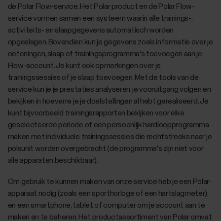
de Polar Flow-service. Het Polar product en de Polar Flow-
service vormen samen een systeem waarin alle trainings-,
activiteits- en slaapgegevens automatisch worden
opgeslagen. Bovendien kun je gegevens zoals informatie over je
oefeningen, slaap of trainingsprogramma's toevoegen aan je
Flow-account. Je kunt ook opmerkingen over je
trainingssessies of je slaap toevoegen. Met de tools van de
service kun je je prestaties analyseren, je vooruitgang volgen en
bekijken in hoeverre je je doelstellingen al hebt gerealiseerd. Je
kunt bijvoorbeeld trainingsrapporten bekijken voor elke
geselecteerde periode of een persoonlijk hardloopprogramma
maken met individuele trainingssessies die rechtstreeks naar je
polsunit worden overgebracht (de programma's zijn niet voor
alle apparaten beschikbaar).
Om gebruik te kunnen maken van onze service heb je een Polar-
apparaat nodig (zoals een sporthorloge of een hartslagmeter),
en een smartphone, tablet of computer om je account aan te
maken en te beheren. Het productassortiment van Polar omvat