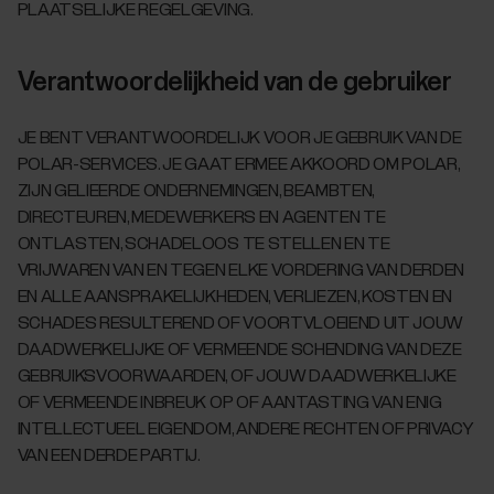
PLAATSELIJKE REGELGEVING.
Verantwoordelijkheid van de gebruiker
JE BENT VERANTWOORDELIJK VOOR JE GEBRUIK VAN DE
POLAR-SERVICES. JE GAAT ERMEE AKKOORD OM POLAR,
ZIJN GELIEERDE ONDERNEMINGEN, BEAMBTEN,
DIRECTEUREN, MEDEWERKERS EN AGENTEN TE
ONTLASTEN, SCHADELOOS TE STELLEN EN TE
VRIJWAREN VAN EN TEGEN ELKE VORDERING VAN DERDEN
EN ALLE AANSPRAKELIJKHEDEN, VERLIEZEN, KOSTEN EN
SCHADES RESULTEREND OF VOORTVLOEIEND UIT JOUW
DAADWERKELIJKE OF VERMEENDE SCHENDING VAN DEZE
GEBRUIKSVOORWAARDEN, OF JOUW DAADWERKELIJKE
OF VERMEENDE INBREUK OP OF AANTASTING VAN ENIG
INTELLECTUEEL EIGENDOM, ANDERE RECHTEN OF PRIVACY
VAN EEN DERDE PARTIJ.