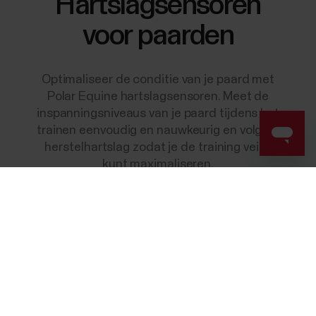
Hartslagsensoren
voor paarden
Optimaliseer de conditie van je paard met
Polar Equine hartslagsensoren. Meet de
inspanningsniveaus van je paard tijdens het
trainen eenvoudig en nauwkeurig en volg de
herstelhartslag zodat je de training veilig
kunt maximaliseren.
Success! ##