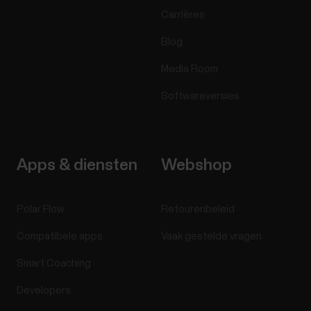
Carrières
Blog
Media Room
Softwareversies
Apps & diensten
Webshop
Polar Flow
Retourenbeleid
Compatibele apps
Vaak gestelde vragen
Smart Coaching
Developers