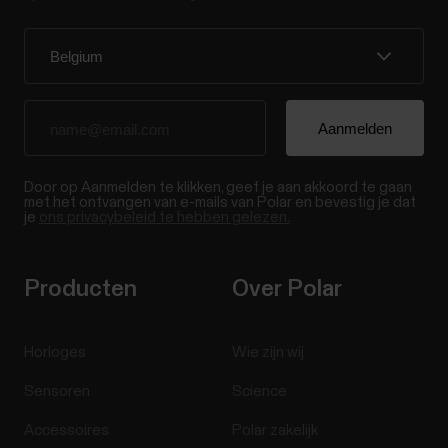
Door op Aanmelden te klikken, geef je aan akkoord te gaan
met het ontvangen van e-mails van Polar en bevestig je dat
je
ons privacybeleid te hebben gelezen.
Producten
Over Polar
Horloges
Wie zijn wij
Sensoren
Science
Accessoires
Polar zakelijk