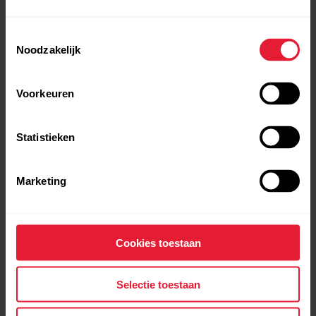
Uitgebreide metingen
Toestemmingsselectie
Zoals aanbevolen in een
Noodzakelijk
consensusverklaring van het
Internationaal Olympisch Comité,
gebruikt Training Load Pro zowel interne
Voorkeuren
als externe belastingmetingen om de
trainingsbelasting te kwantificeren.
Statistieken
Marketing
Cookies toestaan
Selectie toestaan