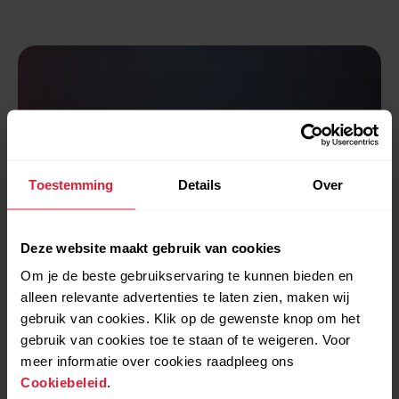
Wetenschappelijke
gegevens
Toestemming
Details
Over
gebaseerd op
onderzoek
Deze website maakt gebruik van cookies
Om je de beste gebruikservaring te kunnen bieden en
Training Load Pro gebruikt methoden
alleen relevante advertenties te laten zien, maken wij
zoals TRIMP en EMI om de
gebruik van cookies. Klik op de gewenste knop om het
trainingsbelasting te kwantificeren. Deze
methoden zijn algemeen aanvaard in de
gebruik van cookies toe te staan of te weigeren. Voor
internationale sportwetenschap.
meer informatie over cookies raadpleeg ons
Cookiebeleid
.