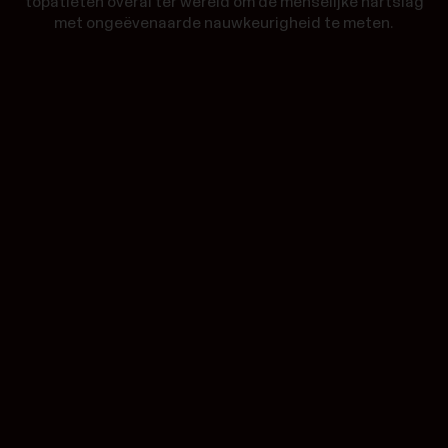
topatleten overal ter wereld om de menselijke hartslag
met ongeëvenaarde nauwkeurigheid te meten.