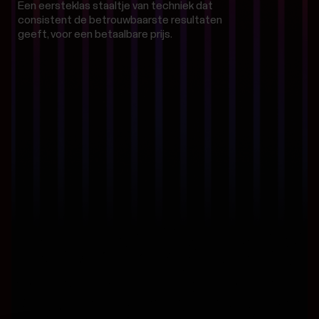
Een eersteklas staaltje van techniek dat
consistent de betrouwbaarste resultaten
geeft, voor een betaalbare prijs.