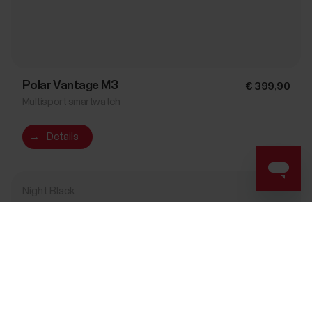
Polar Vantage M3
€ 399,90
Multisport smartwatch
→
Details
Night Black
Success! ##