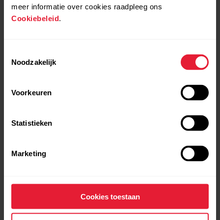
meer informatie over cookies raadpleeg ons
Cookiebeleid
.
Polar Vantage V3
€ 599,90
Premium multisporthorloge
Toestemmingsselectie
Noodzakelijk
→
Details
Voorkeuren
Sunrise Apricot
Statistieken
Marketing
Cookies toestaan