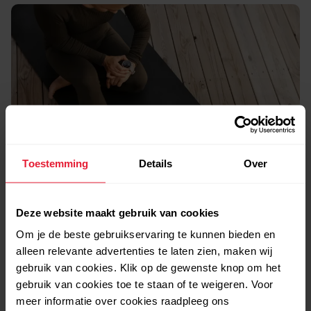
Toestemming
Details
Over
Clue
Deze website maakt gebruik van cookies
Om je de beste gebruikservaring te kunnen bieden en
Gratis Clue Plus-lidmaatschap van
alleen relevante advertenties te laten zien, maken wij
gebruik van cookies. Klik op de gewenste knop om het
3
3 maanden
gebruik van cookies toe te staan of te weigeren. Voor
meer informatie over cookies raadpleeg ons
Clue is de beste app om je menstruatiecyclus te begrijpen —