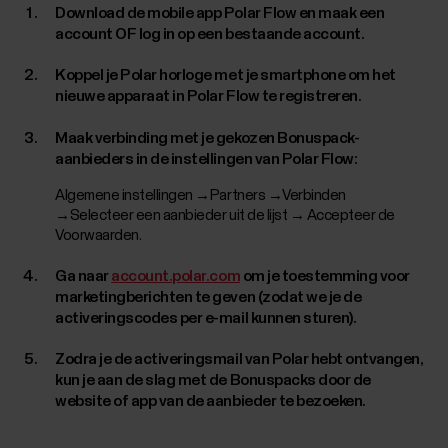
Download de mobile app Polar Flow en maak een
account OF log in op een bestaande account.
Koppel je Polar horloge met je smartphone om het
nieuwe apparaat in Polar Flow te registreren.
Maak verbinding met je gekozen Bonuspack-
aanbieders in de instellingen van Polar Flow:
Algemene instellingen →Partners →Verbinden
→Selecteer een aanbieder uit de lijst → Accepteer de
Voorwaarden.
Ga naar
account.polar.com
om je toestemming voor
marketingberichten te geven (zodat we je de
activeringscodes per e-mail kunnen sturen).
Zodra je de activeringsmail van Polar hebt ontvangen,
kun je aan de slag met de Bonuspacks door de
website of app van de aanbieder te bezoeken.