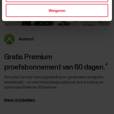
Weigeren
komoot
Gratis Premium
4
proefabonnement van 60 dagen.
Actuele, turn-by-turn begeleiding en gesproken navigatie
wereldwijd – nu met meerdaagse planner, live tracking en
sportspecifieke en 3D kaarten.
Meer ontdekken