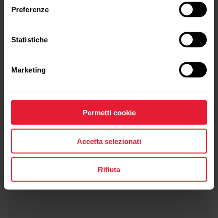
Preferenze
Statistiche
Marketing
Cinturino SoftWeave per POLAR Loop
19,90 €
→
Dettagli
Permetti cookie
Accetta selezionati
Orange Flame
Rifiuta