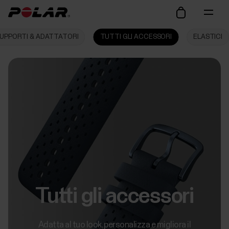
UPPORTI & ADATTATORI
TUTTI GLI ACCESSORI
ELASTICI
Tutti gli accessori
Adatta al tuo look, personalizza e migliora il