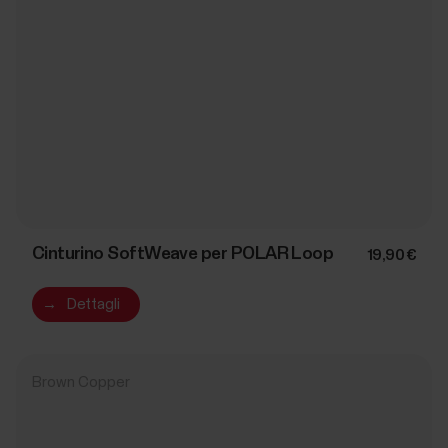
Cinturino SoftWeave per POLAR Loop
19,90 €
→
Dettagli
Brown Copper