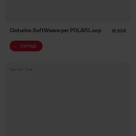
Cinturino SoftWeave per POLAR Loop
19,90 €
→
Dettagli
Nordic Teal