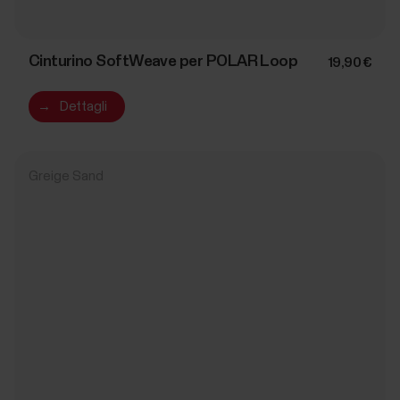
Cinturino SoftWeave per POLAR Loop
19,90 €
→
Dettagli
Greige Sand