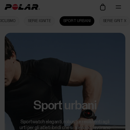
CICLISMO
SERIE IGNITE
SPORT URBANI
SERIE GRIT X
Sport urbani
Sportwatch eleganti, robusti e resistenti agli
urti per gli atleti ibridi che si allenano, lavorano