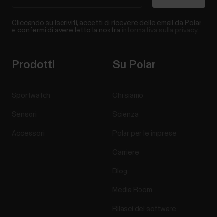
Cliccando su Iscriviti, accetti di ricevere delle email da Polar
e confermi di avere letto la nostra
informativa sulla privacy.
Prodotti
Su Polar
Sportwatch
Chi siamo
Sensori
Scienza
Accessori
Polar per le imprese
Carriere
Blog
Media Room
Rilasci del software