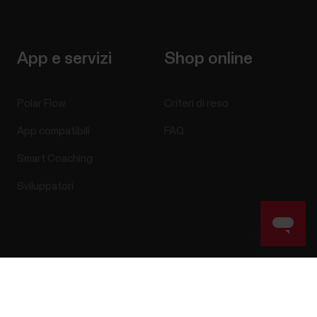
App e servizi
Shop online
Polar Flow
Criteri di reso
App compatibili
FAQ
Smart Coaching
Sviluppatori
Success! ##