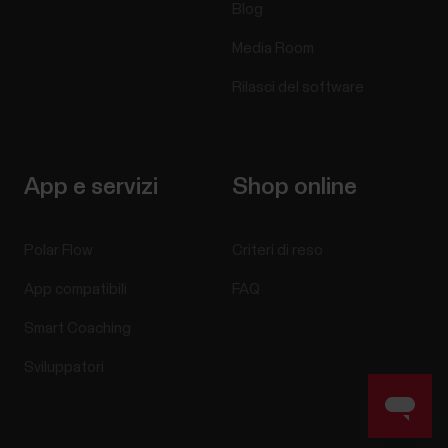
Blog
Media Room
Rilasci del software
App e servizi
Shop online
Polar Flow
Criteri di reso
App compatibili
FAQ
Smart Coaching
Sviluppatori