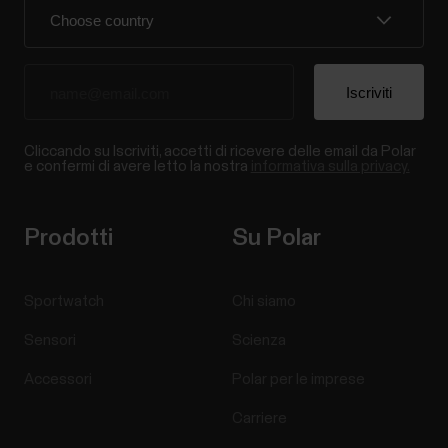
Cliccando su Iscriviti, accetti di ricevere delle email da Polar
e confermi di avere letto la nostra
informativa sulla privacy.
Prodotti
Su Polar
Sportwatch
Chi siamo
Sensori
Scienza
Accessori
Polar per le imprese
Carriere