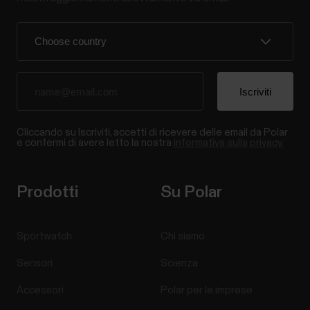
Cliccando su Iscriviti, accetti di ricevere delle email da Polar
e confermi di avere letto la nostra
informativa sulla privacy.
Prodotti
Su Polar
Sportwatch
Chi siamo
Sensori
Scienza
Accessori
Polar per le imprese