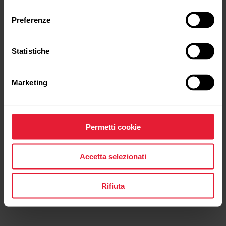
consenso
Preferenze
Statistiche
Marketing
Polar Pacer Pro
Sportwatch con GPS avanzato
Permetti cookie
→
Scopri di più
Accetta selezionati
Rifiuta