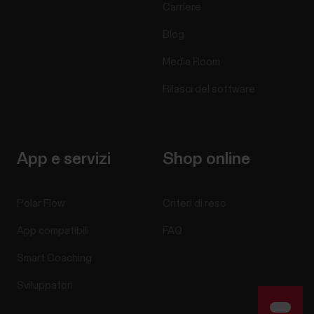
Carriere
Blog
Media Room
Rilasci del software
App e servizi
Shop online
Polar Flow
Criteri di reso
App compatibili
FAQ
Smart Coaching
Sviluppatori