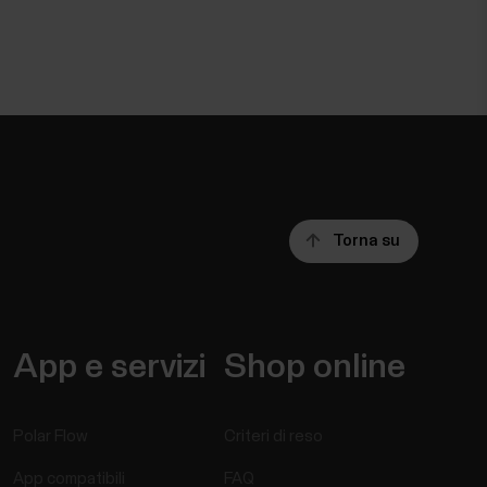
Torna su
App e servizi
Shop online
Polar Flow
Criteri di reso
App compatibili
FAQ