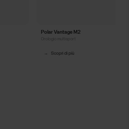
Polar Vantage M2
Orologio multisport
→
Scopri di più