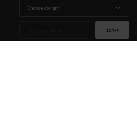
Cliccando su Iscriviti, accetti di ricevere delle email da
Polar e confermi di avere letto la nostra
informativa
sulla privacy.
© Polar El