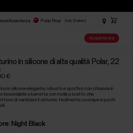
prese
Assistenza
Polar Flow
Acquista ora
urino in silicone di alta qualità Polar, 22
m
90 €
ino in silicone elegante, robusto e sportivo con chiusura in
io inossidabile e barretta con molla a scatto che
ttono di cambiare il cinturino facilmente, ovunque in pochi
di.
ore:
Night Black