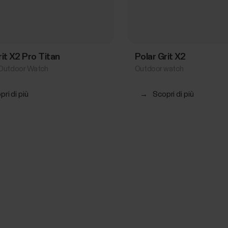
rit X2 Pro Titan
Polar Grit X2
Outdoor Watch
Outdoor watch
ri di più
→
Scopri di più