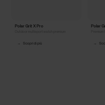
Polar Grit X Pro
Polar G
Outdoor multisport watch premium
Premium 
→
Scopri di più
→
Scop