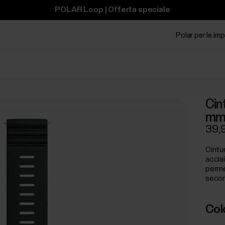
POLAR Loop | Offerta speciale
Polar per le im
Cint
m
39,
Cintur
accia
perme
secon
Col