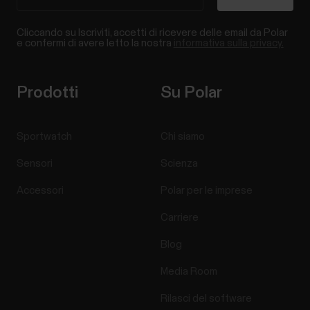
Cliccando su Iscriviti, accetti di ricevere delle email da Polar
e confermi di avere letto la nostra
informativa sulla privacy.
Prodotti
Su Polar
Sportwatch
Chi siamo
Sensori
Scienza
Accessori
Polar per le imprese
Carriere
Blog
Media Room
Rilasci del software