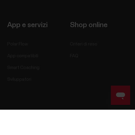
App e servizi
Shop online
Polar Flow
Criteri di reso
App compatibili
FAQ
Smart Coaching
Sviluppatori
Success! ##