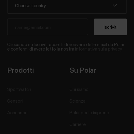
Cliccando su Iscriviti, accetti di ricevere delle email da Polar
e confermi di avere letto la nostra
informativa sulla privacy.
Prodotti
Su Polar
Sportwatch
Chi siamo
Sensori
Scienza
Accessori
Polar per le imprese
Carriere