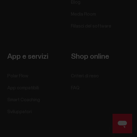
Blog
Media Room
Rilasci del software
App e servizi
Shop online
Polar Flow
Criteri di reso
App compatibili
FAQ
Smart Coaching
Sviluppatori