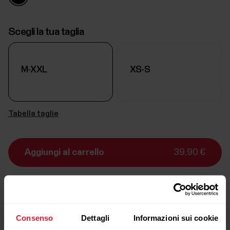
Scegli la tua taglia
M-XXL
XS-S
Tabella taglie
Aggiungi al carrello
39,90 €
Consegna:
tempo di consegna 1 - 3 giorni lavorativi
Consenso
Dettagli
Informazioni sui cookie