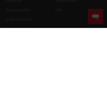
Polar Flow
Criteri di reso
App compatibili
FAQ
Smart Coaching
Sviluppatori
Success! ##