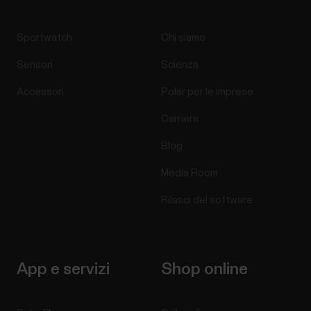
Sportwatch
Chi siamo
Sensori
Scienza
Accessori
Polar per le imprese
Carriere
Blog
Media Room
Rilasci del software
App e servizi
Shop online