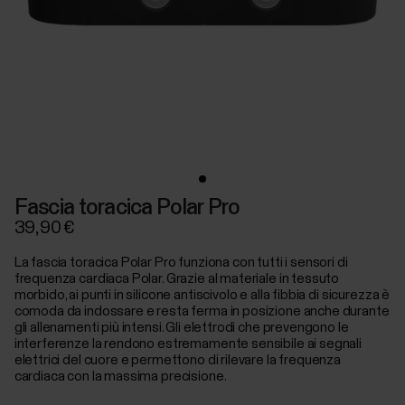
Fascia toracica Polar Pro
39,90 €
La fascia toracica Polar Pro funziona con tutti i sensori di
frequenza cardiaca Polar. Grazie al materiale in tessuto
morbido, ai punti in silicone antiscivolo e alla fibbia di sicurezza è
comoda da indossare e resta ferma in posizione anche durante
gli allenamenti più intensi. Gli elettrodi che prevengono le
interferenze la rendono estremamente sensibile ai segnali
elettrici del cuore e permettono di rilevare la frequenza
cardiaca con la massima precisione.