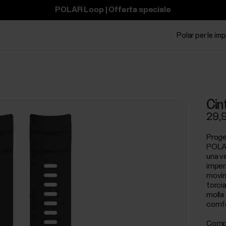
POLAR Loop | Offerta speciale
Polar per le im
Cin
29,
Proget
POLAR
una ve
imper
movim
torcia
molla 
comfor
Compa