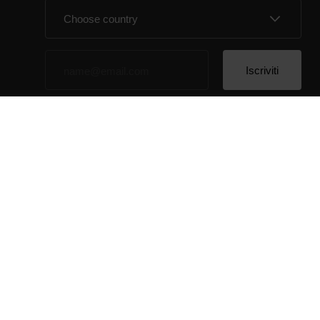
Cliccando su Iscriviti, accetti di ricevere delle email da
Polar e confermi di avere letto la nostra
informativa
sulla privacy.
© Polar El