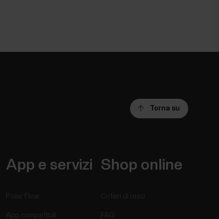
Torna su
App e servizi
Shop online
Polar Flow
Criteri di reso
App compatibili
FAQ