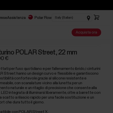
prese
Assistenza
Polar Flow
Acquista ora
turino POLAR Street, 22 mm
90 €
tati per l'uso quotidiano e per l'allenamento ibrido, i cinturini
 Street hanno un design curvo e flessibile e garantiscono
stibilità confortevole grazie al silicone resistente e
meabile, con scanalature vicino alla lunetta per un
ento naturale e un ritaglio di precisione che consente alla
 LED integrata di illuminarsi liberamente, oltre a barrette con
a scatto a rilascio rapido per una facile sostituzione e un
t che dura tutto il giorno.
tibile con POLAR Street X.