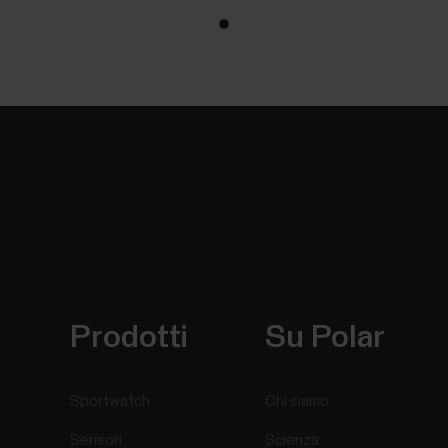
Prodotti
Su Polar
Sportwatch
Chi siamo
Sensori
Scienza