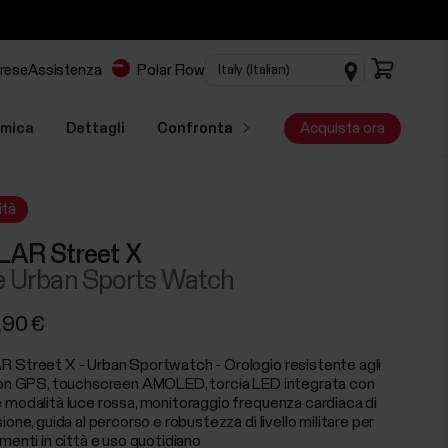
prese
Assistenza
Polar Flow
mica
Dettagli
Confronta
Acquista ora
ità
AR Street X
 Urban Sports Watch
,90 €
 Street X - Urban Sportwatch - Orologio resistente agli
con GPS, touchscreen AMOLED, torcia LED integrata con
 modalità luce rossa, monitoraggio frequenza cardiaca di
ione, guida al percorso e robustezza di livello militare per
menti in città e uso quotidiano