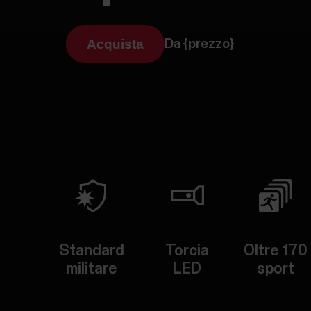
Acquista
Da {prezzo}
Standard
Torcia
Oltre 170
militare
LED
sport