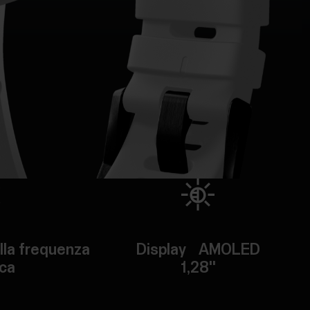
lla frequenza
Display AMOLED
aca
1,28''