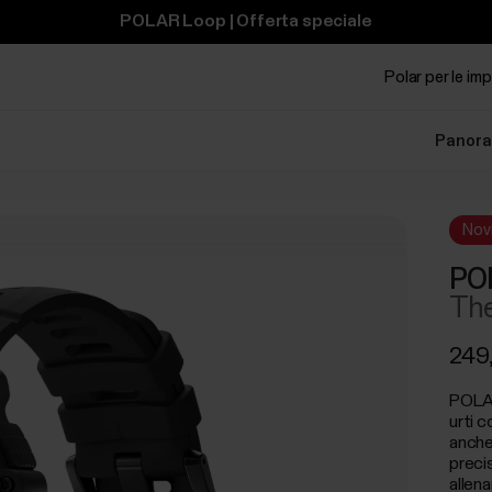
POLAR Loop | Offerta speciale
Polar per le im
Panora
Nov
POL
The
249
POLAR
urti 
anche
precis
allena