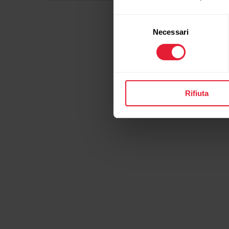
Selezione
Necessari
del
consenso
Rifiuta