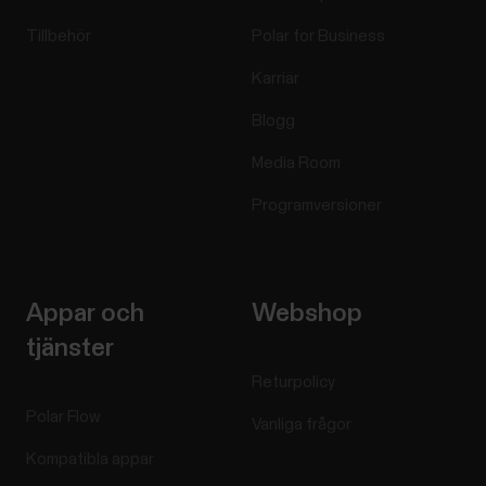
Tillbehör
Polar for Business
Karriär
Blogg
Media Room
Programversioner
Appar och
Webshop
tjänster
Returpolicy
Polar Flow
Vanliga frågor
Kompatibla appar