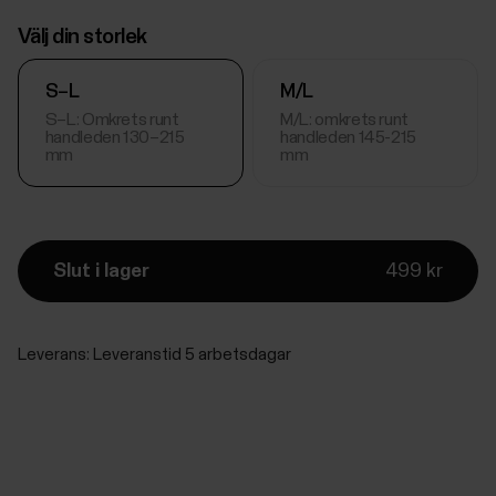
Välj din storlek
S–L
M/L
S–L: Omkrets runt
M/L: omkrets runt
handleden 130–215
handleden 145-215
mm
mm
Slut i lager
499 kr
Leverans:
Leveranstid 5 arbetsdagar