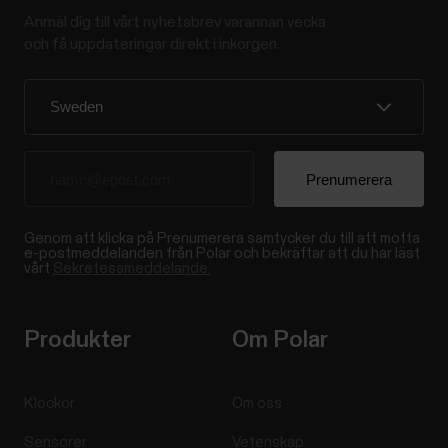
Anmäl dig till vårt nyhetsbrev varannan vecka
och få uppdateringar direkt i inkorgen.
Genom att klicka på Prenumerera samtycker du till att motta
e-postmeddelanden från Polar och bekräftar att du har läst
vårt
Sekretessmeddelande.
Produkter
Om Polar
Klockor
Om oss
Sensorer
Vetenskap