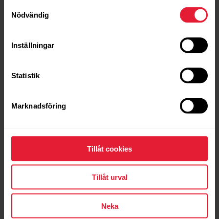
Samtyckesval
Nödvändig
Inställningar
Statistik
Marknadsföring
Polar Grit X Pro
Premium Outdoor multisportklocka för utomhussporter
→
Läs mer
Tillåt cookies
Tillåt urval
Neka