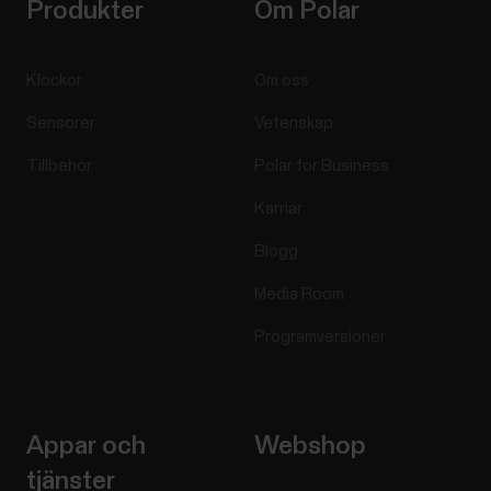
Produkter
Om Polar
Klockor
Om oss
Sensorer
Vetenskap
Tillbehör
Polar for Business
Karriär
Blogg
Media Room
Programversioner
Appar och
Webshop
tjänster