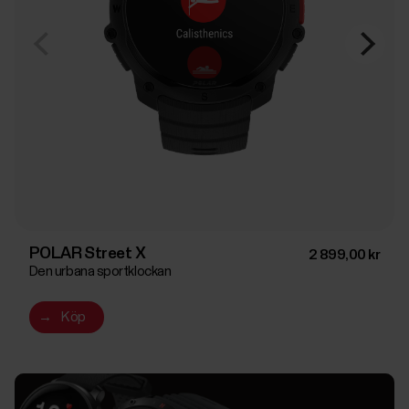
POLAR Street X
2 899,00 kr
Den urbana sportklockan
→
Köp