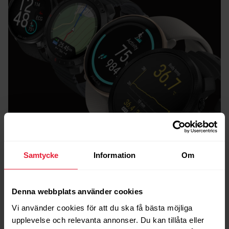
Samtycke
Information
Om
Snabbjämförelse
Vilken Polar-klocka
Denna webbplats använder cookies
är rätt för dig?
Vi använder cookies för att du ska få bästa möjliga
upplevelse och relevanta annonser. Du kan tillåta eller