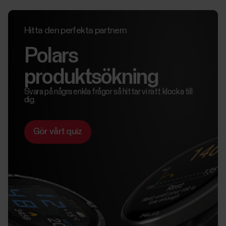
Hitta den perfekta partnern
Polars
produktsökning
Svara på några enkla frågor så hittar vi rätt klocka till
dig.
Gör vårt quiz