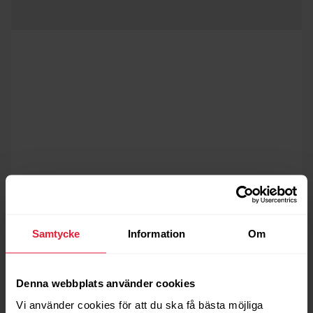
Syrenivå i blodet
Samtycke
Information
Om
Polar SpO2 drivs av biomätningsteknikerna i Elixir™ och
använder pulsoximetriteknik för att uppskatta
Denna webbplats använder cookies
mängden syre som cirkulerar i blodet. Den avger två
Vi använder cookies för att du ska få bästa möjliga
olika våglängder av ljus, rött och infrarött, genom huden