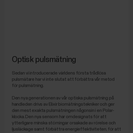
Optisk pulsmätning
Sedan vi introducerade världens första trådlösa
pulsmätare har vi inte slutat att förbättra vår metod
för pulsmätning.
Den nya generationen av vår optiska pulsmätning på
handleden drivs av Elixir biomätningstekniker och ger
den mest exakta pulsmätningen någonsin i en Polar-
klocka. Den nya sensorn har omdesignats för att
ytterligare minska störningar orsakade av rörelse och
ljusläckage samt förbättra energieffektiviteten, för att