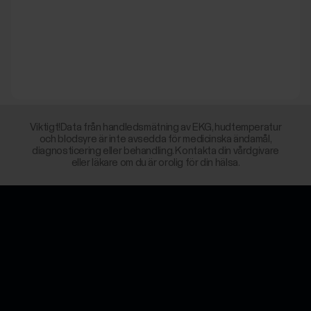
Viktigt!Data från handledsmätning av EKG, hudtemperatur
och blodsyre är inte avsedda för medicinska ändamål,
diagnosticering eller behandling. Kontakta din vårdgivare
eller läkare om du är orolig för din hälsa.