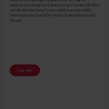
resultat och övervaka trender, se hur ditt hjärta
reagerar på träning samt analysera ditt fysiska tillstånd
och din återhämtning. Du kan också exportera EKG-
testresultaten till en PDF-fil som du kan dela med din
tränare.
Läs mer