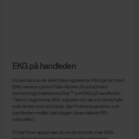
EKG på handleden
Du kan läsa av de elektriska signalerna från hjärtat med
EKG-sensorn på en Polar-klocka utrustad med
biomätningsteknikerna Elixir™ och EKG på handleden.
Testet registrerar EKG-signalen vid vila och värdefulla
mätvärden som snittpuls, hjärtfrekvensvariation och
avstånden mellan hjärtslagen (även kallade RR-
intervaller).
I Polar Flow-appen kan du se din historik över EKG-