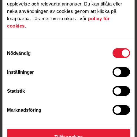
upplevelse och relevanta annonser. Du kan tillåta eller
och in i de underliggande blodkärlen. Inuti blodkärlen
neka användningen av cookies genom att klicka på
interagerar ljuset med det syresatta och syrefria
hemoglobinet i de röda blodkropparna. Mängden
knapparna. Läs mer om cookies i vår
policy för
reflekterat och bakåtspritt ljus används för att beräkna
cookies
.
hur mycket syre ditt blod bär på.
Alla blodsyremätningar sparas till Polar Flow
Samtyckesval
tillsammans med höjdinformation. Använd denna
Nödvändig
information för att spåra och analysera kroppens
reaktion på träning över en tidsperiod.
Inställningar
Statistik
Marknadsföring
Läs mer
Tillåt cookies