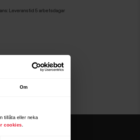
ans:
Leveranstid 5 arbetsdagar
Om
tillåta eller neka
ör cookies
.