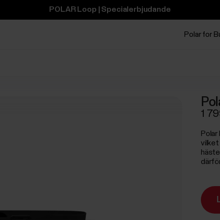
POLAR Loop | Specialerbjudande
Polar for 
Pol
1 79
Polar 
vilke
häste
därför