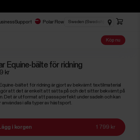
Business
Support
Polar Flow
Köp nu
ar Equine-bälte för ridning
9 kr
Equine-bältet för ridning är gjort av bekvämt textilmaterial
t gör att det är enkelt att sätta på och det sitter bekvämt på
n. Det är utformat att passa perfekt under sadeln och kan
 användas i alla typer av hästsport.
Lägg i korgen
1 799 kr