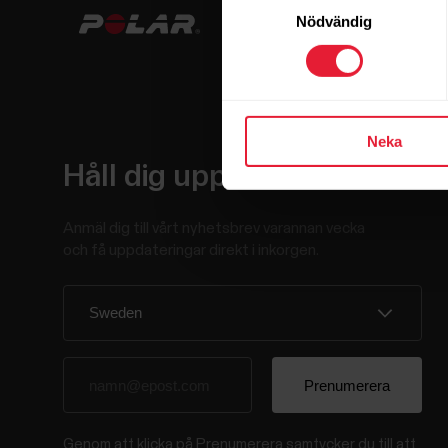
Nödvändig
Neka
Håll dig uppdaterad.
Anmäl dig till vårt nyhetsbrev varannan vecka
och få uppdateringar direkt i inkorgen.
Genom att klicka på Prenumerera samtycker du till att