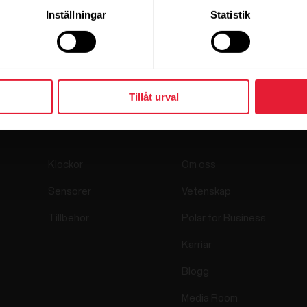
Inställningar
Statistik
Tillåt urval
Produkter
Om Polar
Klockor
Om oss
Sensorer
Vetenskap
Tillbehör
Polar for Business
Karriär
Blogg
Media Room