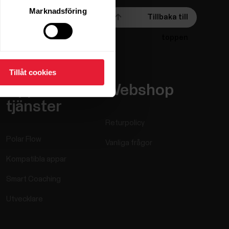
Marknadsföring
Tillbaka till
toppen
Tillåt cookies
Appar och
Webshop
tjänster
Returpolicy
Polar Flow
Vanliga frågor
Kompatibla appar
Smart Coaching
Utvecklare