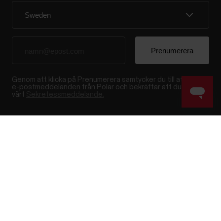
Genom att klicka på Prenumerera samtycker du till att motta
e-postmeddelanden från Polar och bekräftar att du har läst
vårt
Sekretessmeddelande.
Produkter
Om Polar
Success! ##
Klockor
Om oss
Sensorer
Vetenskap
Tillbehör
Polar for Business
Karriär