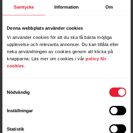
Samtycke
Information
Om
Löpning är din passion – så enkelt är det
Denna webbplats använder cookies
Sporttokig
Vi använder cookies för att du ska få bästa möjliga
Du tränar, spelar eller tävlar i flera olika sporter
upplevelse och relevanta annonser. Du kan tillåta eller
neka användningen av cookies genom att klicka på
knapparna. Läs mer om cookies i vår
policy för
Vältränad och frisk
cookies
.
Att vara aktiv och hälsosam är en del av din livsstil
Samtyckesval
Nödvändig
Utomhusäventyrare
Du älskar träning och att vara ute i naturen
Inställningar
Statistik