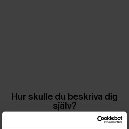
Hur skulle du beskriva dig
själv?
Född till löpare