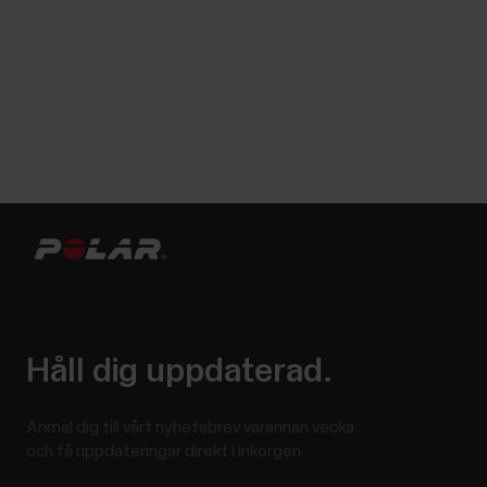
Håll dig uppdaterad.
Anmäl dig till vårt nyhetsbrev varannan vecka
och få uppdateringar direkt i inkorgen.