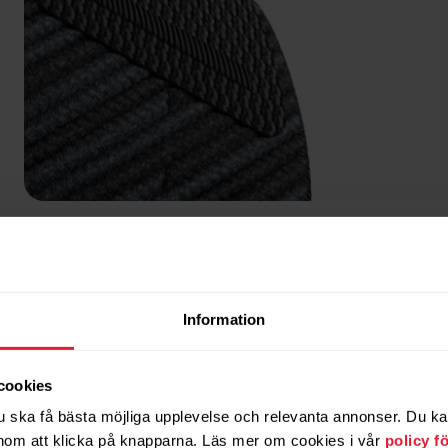
Nordic Teal
Information
cookies
u ska få bästa möjliga upplevelse och relevanta annonser. Du kan 
om att klicka på knapparna. Läs mer om cookies i vår
policy f