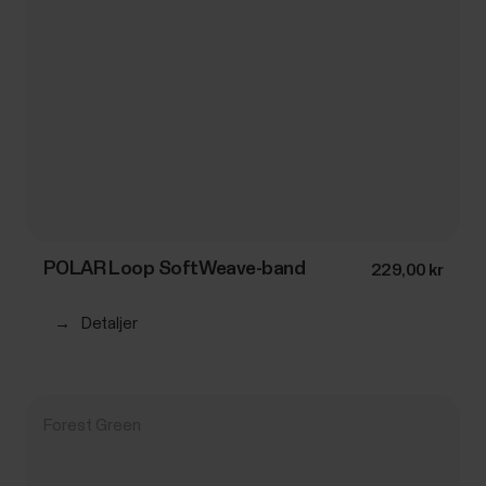
POLAR Loop SoftWeave-band
229,00 kr
→
Detaljer
Forest Green