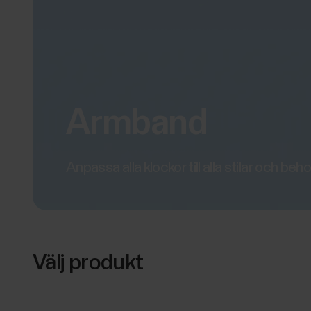
Armband
Anpassa alla klockor till alla stilar och beho
Välj produkt