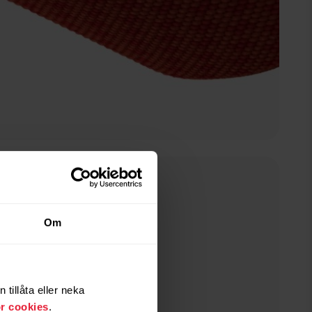
Ocean Blue
Om
tillåta eller neka
ör cookies
.