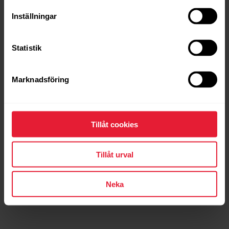
Inställningar
Ruttriktning i
Statistik
förhandsvisning
Innan du startar träningspasset an du nu se i vilken
Marknadsföring
riktning din rutt börjar – så att du startar åt rätt håll.
*Inte tillgängligt för Polar Ignite 3
Tillåt cookies
Tillåt urval
Neka