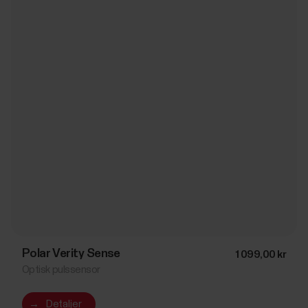
Polar Verity Sense
1 099,00 kr
Optisk pulssensor
→
Detaljer