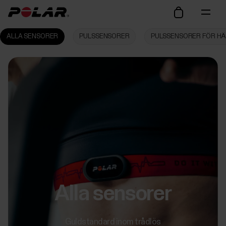
ALLA SENSORER
PULSSENSORER
PULSSENSORER FÖR H
Alla sensorer
Guldstandard inom trådlös