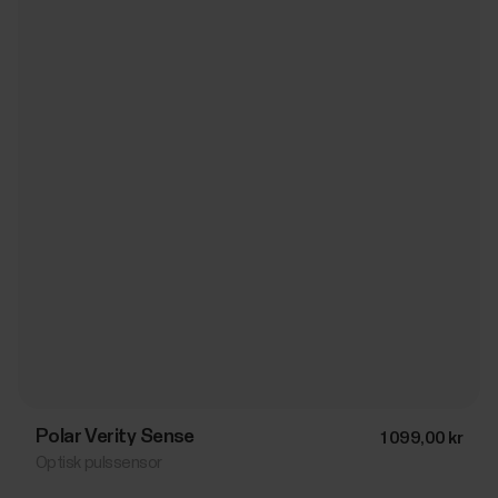
Polar Verity Sense
1 099,00 kr
Optisk pulssensor