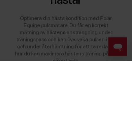
hästar
Optimera din hästs kondition med Polar
Equine pulsmätare. Du får en korrekt
mätning av hästens ansträngning under
träningspass och kan övervaka pulsen i vila
och under återhämtning för att ta reda på
hur du kan maximera hästens träning på ett
säkert sätt.
Success! ##