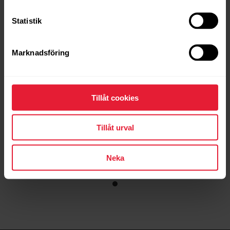
Premium-multisportklocka
Statistik
→
Läs mer
Marknadsföring
Tillåt cookies
Tillåt urval
Neka