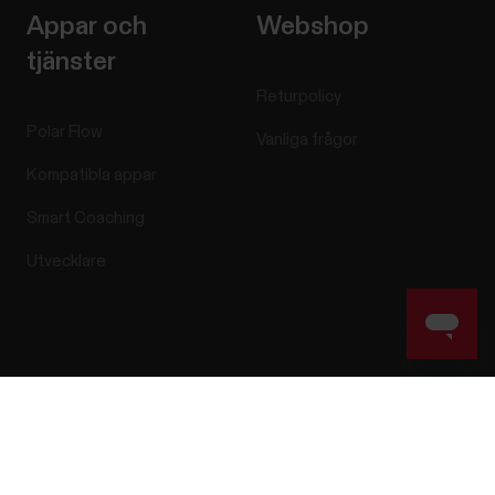
Appar och
Webshop
tjänster
Returpolicy
Polar Flow
Vanliga frågor
Kompatibla appar
Smart Coaching
Utvecklare
Success! ##