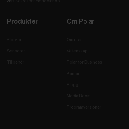
vårt
Sekretessmeddelande.
Produkter
Om Polar
Klockor
Om oss
Sensorer
Vetenskap
Tillbehör
Polar for Business
Karriär
Blogg
Media Room
Programversioner