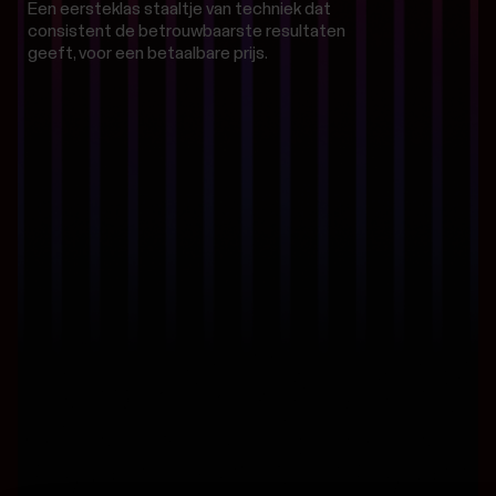
Een eersteklas staaltje van techniek dat
consistent de betrouwbaarste resultaten
geeft, voor een betaalbare prijs.