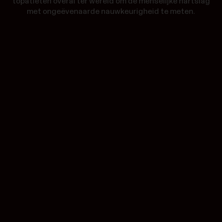
topatleten overal ter wereld om de menselijke hartslag
met ongeëvenaarde nauwkeurigheid te meten.