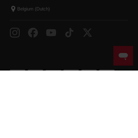
Success! ##
© Polar Electro 2026 . All Rights Reserved.
Garantie
Wettelijk verplichte informatie
Toegankelijkheidsverklaring
Gebruiksvoorwaarden