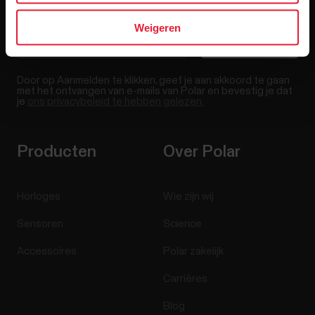
Weigeren
Door op Aanmelden te klikken, geef je aan akkoord te gaan
met het ontvangen van e-mails van Polar en bevestig je dat
je
ons privacybeleid te hebben gelezen.
Producten
Over Polar
Horloges
Wie zijn wij
Sensoren
Science
Accessoires
Polar zakelijk
Carrières
Blog