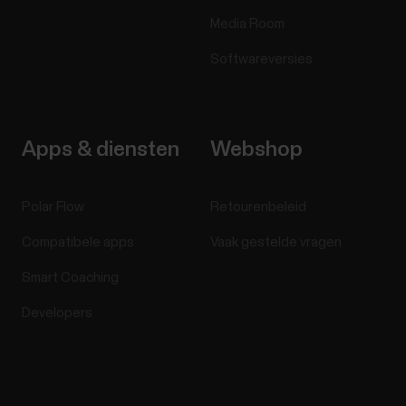
Media Room
Softwareversies
Apps & diensten
Webshop
Polar Flow
Retourenbeleid
Compatibele apps
Vaak gestelde vragen
Smart Coaching
Developers