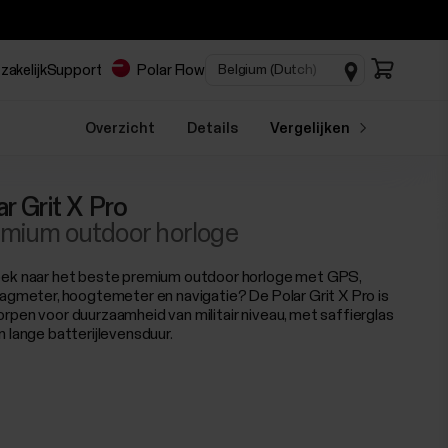
zakelijk
Support
Polar Flow
Overzicht
Details
Vergelijken
ar Grit X Pro
mium outdoor horloge
ek naar het beste premium outdoor horloge met GPS,
lagmeter, hoogtemeter en navigatie? De Polar Grit X Pro is
rpen voor duurzaamheid van militair niveau, met saffierglas
n lange batterijlevensduur.