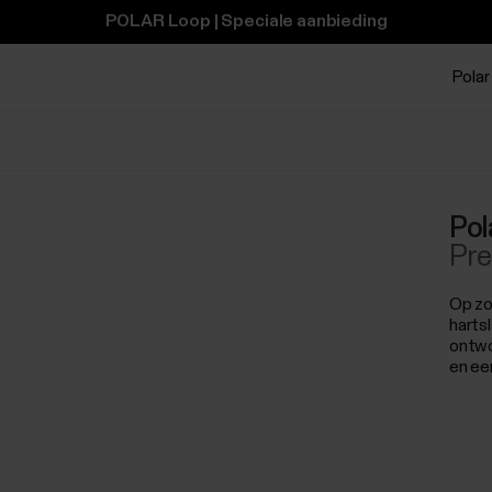
POLAR Loop | Speciale aanbieding
Polar 
Pol
Pre
Op zo
harts
ontwo
en ee