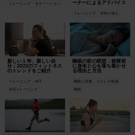
ーナーによるアドバイス
トレーニング
モチベーション
トレーニング
女性の強さ
新しい１年、新しい自
睡眠の前の瞑想：就寝前
分：2022のフィットネス
に身体と心を落ち着かせ
のトレンドをご紹介
る理由と方法
トレーニング
HIIT
睡眠と回復
ストレス軽減
自宅トレーニング
睡眠