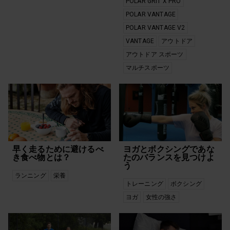
POLAR GRIT X PRO
サイエンス
皮膚温
ジム
睡眠
POLAR VANTAGE
ジムトレーニング
筋力トレーニング
POLAR VANTAGE V2
スイミング
耐久スポーツ
VANTAGE
アウトドア
スタッフブログ
自宅トレーニング
ストレス軽減
運動
アウトドア スポーツ
ストレッチ
運動からの回復
マルチスポーツ
データ
運動強度
選択解除
早く走るために避けるべ
ヨガとボクシングであな
き食べ物とは？
たのバランスを見つけよ
う
ランニング
栄養
トレーニング
ボクシング
ヨガ
女性の強さ