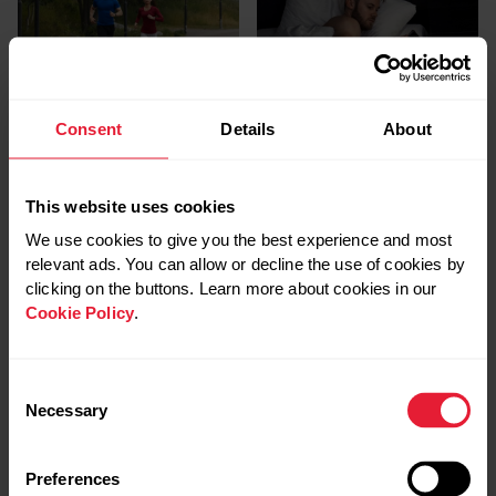
フォームと持久力を改善
自律神経 | ANSチャージ
するためにジョギングを
とは？
Consent
Details
About
試してみよう
睡眠と回復
データ
ランニング
運動からの回復
This website uses cookies
We use cookies to give you the best experience and most
relevant ads. You can allow or decline the use of cookies by
clicking on the buttons. Learn more about cookies in our
Cookie Policy
.
ランナーは１日に何カロ
低強度トレーニングを取
リー食べる必要がありま
り入れてみましょう
Consent
すか？
Necessary
心拍トレーニング
Selection
ランニング
栄養
Preferences