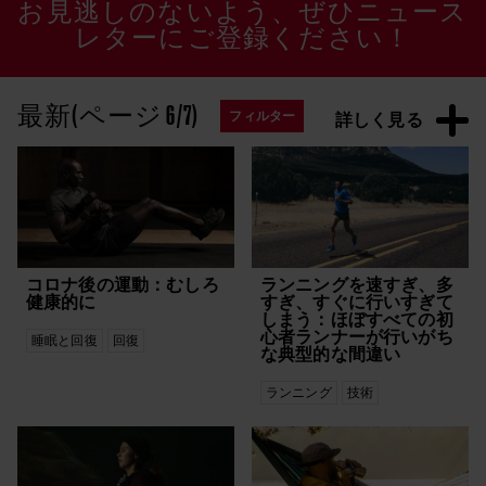
お見逃しのないよう、ぜひニュース
レターにご登録ください！
常に最新の情報を！
最新(ページ 6/7)
フィルター
詳しく見る
トピックス
Athletes
ストレス
Outdoors
ダイエット
Polar Grit X2 Pro
トレーニング
Polar Ignite 3
トレイルランニング
Polar Pacer シリーズ
ボディリカバリー
Polar Vantage M3
ライフスタイル
コロナ後の運動：むしろ
ランニングを速すぎ、多
Polar Vantage V3
ランニング
健康的に
すぎ、すぐに行いすぎて
Polarニュース
体内リズム
しまう：ほぼすべての初
心者ランナーが行いがち
Uncategorized
心拍トレーニング
睡眠と回復
回復
な典型的な間違い
ジムトレーニング
睡眠と回復
スタッフブログ
科学的
ランニング
技術
Grit X Pro
トレーニング
H10 N
トレイルランニング
HIIT
ヒルランニング