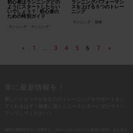
初心者はランニングどの
ランニングパフォーマン
ようにスタートしたらい
スを上げる５つのトレー
いでしょう？ : 初心者の
ニング
ための特別ガイド
ランニング
技術
ランニング
ランニング
«
1
…
3
4
5
6
7
»
常に最新情報を！
新しいトピックがあなたのトレーニングをサポートをし
てくれるはず！隔週に届くニュースレターにぜひサイン
アップしてください！
無料定期購読ボタンを押すと、ポラールからのメール配信の承諾、またポラ