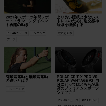
Ignite 2
ペース
Marathon
ボクシング
New
ポラールアスリート
Off-Season
マルチスポーツ
2021年スポーツ年間レポ
より良い睡眠と少ないス
Polar Flow
メンタルヘルス
ート：ランニングイベン
トレスのために副交感神
Polar Grit X Pro
モチベーション
ト再開の動き
経系を理解する
Polar Grit X2 Pro
ヨガ
polar ignite 2
ランニング
POLARニュース
ランニング
睡眠と回復
Polar Ignite 3
体内リズム
データ
Polar Pacer
健康
Polar Pacer Pro
冒険
Polar Unite
回復
Polar Vantage
女性の強さ
Polar Vantage V2
年齢
Polar Vantage V3
心拍
Trail Running
心拍トレーニング
Training
心拍数トレーニング
有酸素運動と無酸素運動
POLAR GRIT X PRO VS.
Vantage
技術
の違いとは？
POLAR VANTAGE V2: 自
アウトドア
持久力
分にとってはどちらが最
アウトドア スポーツ
新機能
高のプレミアムスポーツ
トレーニング
ヴィーガン
新製品
ウォッチ？
ウォーキング
栄養
カーディオ トレーニ
機能
POLARニュース
GRIT X PRO
ング
生活リズム