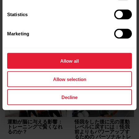
Statistics
低心拍数トレーニング：
睡眠が回復力の構築にど
Marketing
HIITと対極のトレーニン
のように役立つか
グを自宅でトライしまし
ょう。
睡眠と回復
メンタルヘルス
心拍トレーニング
IGNITE 2
Allow all
POLAR IGNITE 2
自宅トレーニング
Allow selection
Decline
運動が脳に与える影響：
怪我をした後に元の運動
トレーニングで賢くなれ
レベルに戻すには：怪我
るのか？
前よりもパワーアップす
るための パーソナルトレ