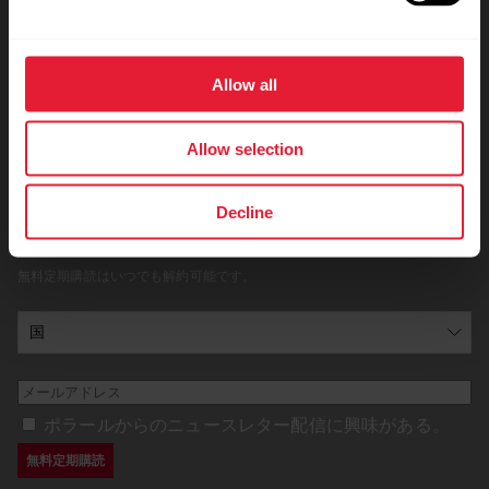
選択解除
常に最新情報を！
Allow all
新しいトピックがあなたのトレーニングをサポートをし
てくれるはず！隔週に届くニュースレターにぜひサイン
Allow selection
アップしてください！
Decline
無料定期購読ボタンを押すと、ポラールからのメール配信の承諾、またポラ
ールの
プライバシーポリシーに同意したことになります
。
無料定期購読はいつでも解約可能です。
ポラールからのニュースレター配信に興味がある。