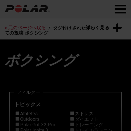
Polar.com
Polar Flow
常に最新の情報を！
詳しく見る
« 元のページへ戻る
タグ付けされたすべ
ての投稿 ボクシング
ボクシング
フィルター
トピックス
Athletes
ストレス
Outdoors
ダイエット
Polar Grit X2 Pro
トレーニング
Polar Ignite 3
トレイルランニン