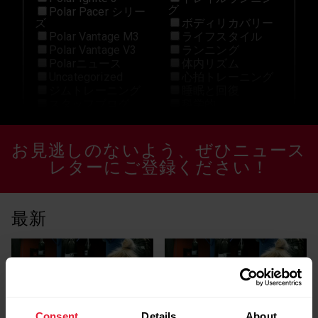
グ
Polar Pacer シリー
ズ
ボディリカバリー
Polar Vantage M3
ライフスタイル
Polar Vantage V3
ランニング
Polarニュース
体内リズム
Uncategorized
心拍トレーニング
ジムトレーニング
睡眠と回復
スタッフブログ
科学的
Grit X Pro
トレイルランニン
グ
お見逃しのないよう、ぜひニュース
H10 N
ヒルランニング
HIIT
レターにご登録ください！
ペース
Ignite 2
ボクシング
Marathon
ポラールアスリー
New
ト
最新
Off-Season
マルチスポーツ
Polar Flow
メンタルヘルス
Polar Grit X Pro
モチベーション
Polar Grit X2 Pro
ヨガ
polar ignite 2
ランニング
Polar Ignite 3
体内リズム
Polar Pacer
健康
Polar Pacer Pro
Consent
Details
About