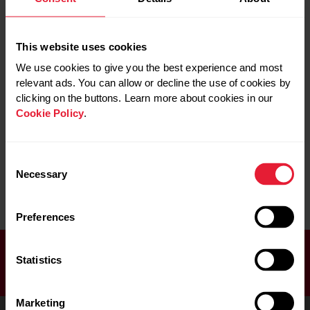
冒険
Polar Unite
ヨガとボクシングであな
ヨガとボクシングであな
回復
Polar Vantage
たのバランスを見つけよ
たのバランスを見つけよ
女性の強さ
Polar Vantage V2
う
う
年齢
Polar Vantage V3
This website uses cookies
心拍
フィンランドのヘルシン
Yoga-Box teacher Laura
Trail Running
心拍トレーニング
We use cookies to give you the best experience and most
キ出身のヨガボックスの
Ihatsu explains how this
Training
心拍数トレーニン
relevant ads. You can allow or decline the use of cookies by
先生である Laura Ihatsu
surprising combination
Vantage
グ
氏に、この驚くべきコン
アウトドア
makes you mentally and
clicking on the buttons. Learn more about cookies in our
技術
アウトドア スポー
ビネーションがあなたを
physically stronger.
Cookie Policy
.
持久力
ツ
精神的および肉体的にど
新機能
ヴィーガン
のように強くするかにつ
トレーニング
ボクシング
新製品
ウォーキング
いて聞きました。
ヨガ
栄養
女性の強さ
Consent
カーディオ トレー
機能
ニング
Necessary
Selection
トレーニング
ボクシング
生活リズム
サイエンス
皮膚温
ヨガ
女性の強さ
ジム
睡眠
ジムトレーニング
Preferences
筋力トレーニング
スイミング
耐久スポーツ
スタッフブログ
自宅トレーニング
お見逃しのないよう、ぜひニュース
ストレス軽減
Statistics
運動
ストレッチ
レターにご登録ください！
運動からの回復
データ
運動強度
トレーニング
Marketing