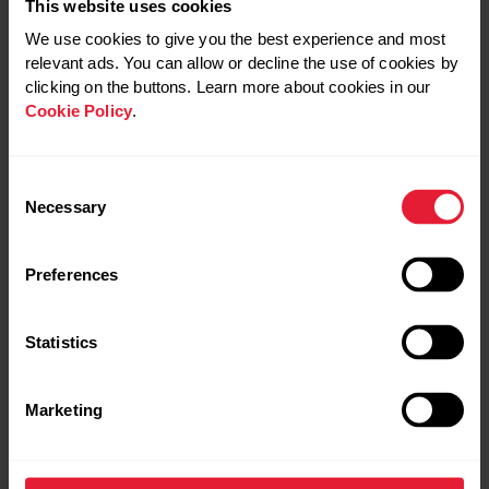
This website uses cookies
We use cookies to give you the best experience and most
relevant ads. You can allow or decline the use of cookies by
clicking on the buttons. Learn more about cookies in our
Cookie Policy
.
運動をしてきちんとした
ベジタブルプロテイン：
食事をとることは、幸福
ベジタリアンとビーガン
度の向上につながりま
のための55の必須タンパ
Consent
す。
ク質源
Necessary
Selection
新しい研究によると、定
適切なタンパク質摂取量
期的な運動と果物や野菜
を、ベジタブルベースの
を摂取することで、私た
食事で取りたいですか？
Preferences
ちの一般的な幸福感も向
最適な植物性タンパク質
上し、「ライフスタイル
源とそれらをどのように
と生活満足度の関係」が
食事の中で摂取するのか
Statistics
結びつくことがわかりま
秘訣を教えましょう。
した。
トレーニング
ヴィーガン
Marketing
トレーニング
ヴィーガン
栄養
栄養