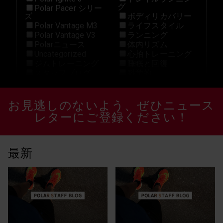
グ
Polar Pacer シリー
ズ
ボディリカバリー
Polar Vantage M3
ライフスタイル
Polar Vantage V3
ランニング
Polarニュース
体内リズム
Uncategorized
心拍トレーニング
ジムトレーニング
睡眠と回復
スタッフブログ
科学的
Grit X Pro
トレイルランニン
グ
お見逃しのないよう、ぜひニュース
H10 N
ヒルランニング
HIIT
レターにご登録ください！
ペース
Ignite 2
ボクシング
Marathon
ポラールアスリー
New
ト
最新
Off-Season
マルチスポーツ
Polar Flow
メンタルヘルス
Polar Grit X Pro
モチベーション
Polar Grit X2 Pro
ヨガ
polar ignite 2
ランニング
Polar Ignite 3
体内リズム
Polar Pacer
健康
Polar Pacer Pro