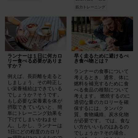
筋力トレーニング
ランナーは１日に何カロ
早く走るために避けるべ
リー食べる必要がありま
き食べ物とは？
すか？
ランナーの食事について
例えば、長距離を走ると
考えるとき、通常、体に
しましょう、その時正し
燃料を補充するために食
い栄養補給はできている
べる食品の種類について
でしょうか？そうです。
考えます。 燃焼するのに
もし必要な栄養素を体が
適切な量のカロリーを確
摂取できていないと、簡
保するには、タンパク
単にトレーニング効果を
質、食物繊維、炭水化物
下げてしまいかねませ
が必要です。 では、食な
ん。しかし、ランナーは
い方がいいものはあるの
1日にどの程度のカロリ
でしょうか？その場合、
ー摂取がひつようなので