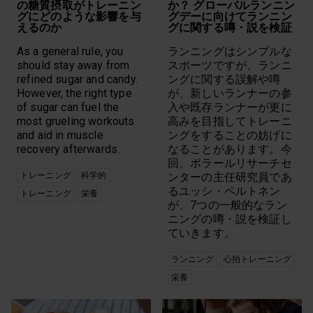
の糖質摂取がトレーニン
か？ グローバルランニン
グにどのような影響を与
グデーに向けてランニン
選択解除
えるのか
グに関する噂・説を検証
As a general rule, you
ランニングはシンプルな
should stay away from
スポーツですが、ランニ
refined sugar and candy.
ングに関する誤解や噂
However, the right type
が、新しいランナーの参
of sugar can fuel the
入や既存ランナーが更に
most grueling workouts
高みを目指してトレーニ
and aid in muscle
ングをすることの妨げに
recovery afterwards.
なることがあります。今
回、ポラールリサーチセ
トレーニング
科学的
ンターの主任研究員であ
るユッシ・ペルトネン
トレーニング
栄養
が、7つの一般的なラン
ニングの噂・説を検証し
ていきます。
ランニング
心拍トレーニング
栄養