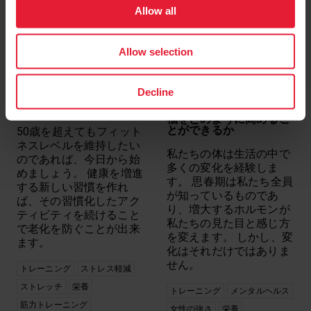
Allow all
Allow selection
５０歳を超えても強く・
閉経周辺期のダイエット
Decline
しなやかに・健康的にな
とエクササイズ：運動と
るには
食事があなたの健康と幸
福をどのように高めるこ
とができるか
50歳を超えてもフィット
ネスレベルを維持したい
私たちの体は生活の中で
のであれば、今日から始
多くの変化を経験しま
めましょう。 健康を増進
す。 思春期は私たち全員
する新しい習慣を作れ
が知っているものであ
ば、その習慣化したアク
り、増大するホルモンが
ティビティを続けること
私たちの見た目と感じ方
で老化を防ぐことが出来
を変えます。 しかし、変
ます。
化はそれだけではありま
せん。
トレーニング
ストレス軽減
ストレッチ
栄養
トレーニング
メンタルヘルス
筋力トレーニング
女性の強さ
栄養