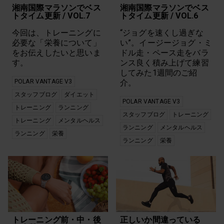
冒険
Polar Unite
湘南国際マラソンでベス
湘南国際マラソンでベス
回復
Polar Vantage
トタイム更新 / VOL.7
トタイム更新 / VOL.6
女性の強さ
Polar Vantage V2
年齢
今回は、トレーニングに
Polar Vantage V3
“ジョグを速くし過ぎな
心拍
Trail Running
必要な「栄養について」
い”。イージージョグ・ミ
心拍トレーニング
Training
をお伝えしたいと思いま
ドル走・ペース走をバラ
心拍数トレーニン
Vantage
す。
ンス良く積み上げて練習
グ
アウトドア
してみた1週間のご紹
技術
アウトドア スポー
POLAR VANTAGE V3
介。
持久力
ツ
新機能
スタッフブログ
ダイエット
ヴィーガン
POLAR VANTAGE V3
新製品
ウォーキング
トレーニング
ランニング
栄養
スタッフブログ
トレーニング
カーディオ トレー
トレーニング
メンタルヘルス
機能
ニング
ランニング
メンタルヘルス
生活リズム
サイエンス
ランニング
栄養
ランニング
栄養
皮膚温
ジム
睡眠
ジムトレーニング
筋力トレーニング
スイミング
耐久スポーツ
スタッフブログ
自宅トレーニング
ストレス軽減
運動
ストレッチ
運動からの回復
データ
運動強度
トレーニング
トレーニング前・中・後
正しいか間違っている