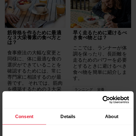
筋骨格を作るために最適
早く走るために避けるべ
な３大栄養素の食べ方と
き食べ物とは？
は？
ここでは、ランナーが体
食事療法の大幅な変更と
調を保ったり、長距離を
同様に、体に最適な食の
走るためのパワーを必要
選択ができていることを
とするときに避けるべき
確認するためには、常に
食べ物を簡単に紹介しま
専門家に相談するのが最
す。
善です。 それでは、筋肉
を構築するための３大栄
ランニング
栄養
養素に関しては、どのよ
うに始めれば良いのでし
ょうか？
Consent
Details
About
トレーニング
栄養
筋力トレーニング