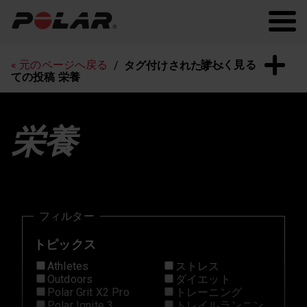
Polar.com
Polar Flow
常に最新の情報を！
詳しく見る
« 元のページへ戻る
タグ付けされたすべ
ての投稿 栄養
栄養
フィルター
トピックス
Athletes
ストレス
Outdoors
ダイエット
Polar Grit X2 Pro
トレーニング
Polar Ignite 3
トレイルランニン