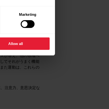
連携性に影響を与えま
Marketing
たてたり、個性を表現し
。
Allow all
イズが増え、他の領域へ
そしてそれがうまく機能
。また運動は、これらの
憶、注意力、意思決定な