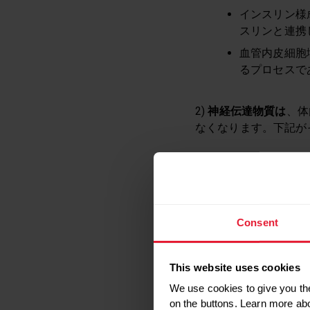
インスリン様
スリンと連携
血管内皮細胞
るプロセスで
2)
神経伝達物質は
、体
なくなります。下記が
セロトニン 
ドーパミン 
ノルアドレナ
Consent
げたり、心臓
This website uses cookies
私たちが運動すると、
ます。
We use cookies to give you the
on the buttons. Learn more ab