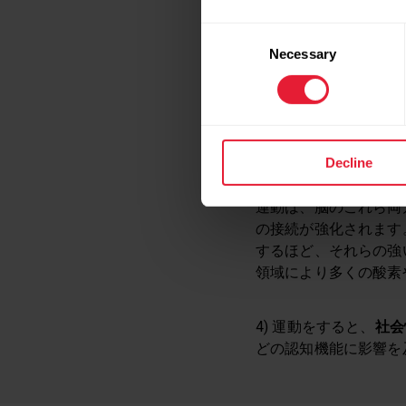
3)
機能的、構造的な
Consent
す。これは主に脳の2
Necessary
Selection
前頭前皮質 
たりするため
海馬 – 側
Decline
運動は、脳のこれら両
の接続が強化されます
するほど、それらの強
領域により多くの酸素
4) 運動をすると、
社会
どの認知機能に影響を