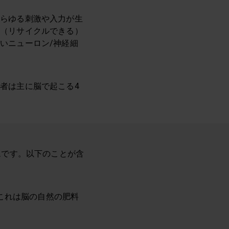
あらゆる刺激や入力が生
の（リサイクルできる）
いニューロン/神経細
者は主に脳で起こる4
ムです。以下のことが含
これは脳の自然の肥料