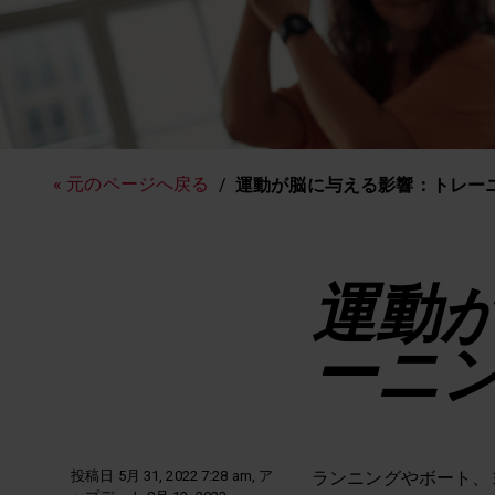
常に最新の情報を！
« 元のページへ戻る
運動が脳に与える影響：トレー
運動
ーニ
投稿日 5月 31, 2022 7:28 am, ア
ランニングやボート、