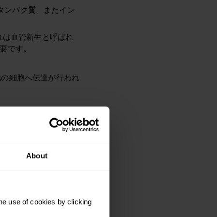
くタンパク質。またイン
れは血管新生と呼ばれ
要です。
他の細胞へ伝達が行われ
習、記憶を強化します。
り返すよう促します。
と連携して心拍数を上
About
力や記憶力を高めたりし
he use of cookies by clicking