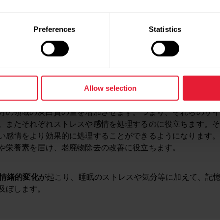
脳の変化
は、運動をするときに生じ、脳の形態（形や構造）や
つの重要な部分で生じます。
Preferences
Statistics
– 前頭葉に位置する脳のこの領域は、意思決定や複雑な計画を
に使用されます。
頭葉に位置する脳のこの領域は、新しい記憶を保存する場所です
Allow selection
方の領域の灰白質の量を増加させます。つまり、それらのサ
。またそれぞれストレスや感情を処理するのに役立ちます。
い感情をより効果的に処理することができるようになります
や栄養素を届け、老廃物除去の改善に役立ちます。
情緒的変化
が起こり、睡眠のストレスや気分等に加えて、記
及ぼします。