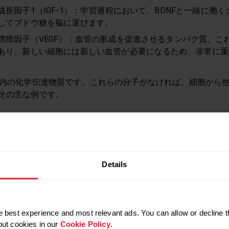
成長因子1（IGF-1）：学習過程において、BDNFと一緒に働
してブドウ糖を脳に運びます。
増殖因子（VEGF）：血管の形成を促進させるタンパク質。こ
あり、新しい細胞には新しい血管が必要になるため、非常に重
内の化学伝達物質です。これらの分子がなければ、細胞から
その主な例です。
– 幸せホルモンとも呼ばれる脳内ホルモンで、認知や報酬、学
– 意欲ややる気、幸福感を得る脳内ホルモンで、同じ体験を繰
リン – ストレスを感じた時に出るホルモンで、アドレナリン
Details
からの血液の送り出しを維持します。
これらのホルモンはすぐに放出され、気分を整えたり、集中
 best experience and most relevant ads. You can allow or decline t
out cookies in our
Cookie Policy
.