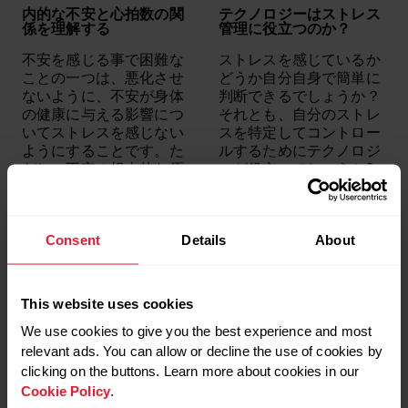
冒険
Polar Unite
内的な不安と心拍数の関
テクノロジーはストレス
回復
Polar Vantage
係を理解する
管理に役立つのか？
女性の強さ
Polar Vantage V2
年齢
不安を感じる事で困難な
Polar Vantage V3
ストレスを感じているか
心拍
Trail Running
ことの一つは、悪化させ
どうか自分自身で簡単に
心拍トレーニング
Training
ないように、不安が身体
判断できるでしょうか？
心拍数トレーニン
Vantage
の健康に与える影響につ
それとも、自分のストレ
グ
アウトドア
いてストレスを感じない
スを特定してコントロー
技術
アウトドア スポー
ようにすることです。た
ルするためにテクノロジ
持久力
ツ
だし、不安の根本的な原
ーが役立つでしょうか?
新機能
ヴィーガン
因に対処する必要がある
新製品
ウォーキング
理由を理解するには、長
ストレス
ライフスタイル
栄養
カーディオ トレー
期的な影響と向き合うこ
機能
ニング
体内リズム
睡眠と回復
Consent
Details
About
とが不可欠です。
生活リズム
サイエンス
科学的
ストレス軽減
皮膚温
ジム
メンタルヘルス
睡眠
睡眠と回復
ストレス軽減
ジムトレーニング
筋力トレーニング
スイミング
メンタルヘルス
心拍
運動
This website uses cookies
耐久スポーツ
スタッフブログ
自宅トレーニング
ストレス軽減
We use cookies to give you the best experience and most
運動
ストレッチ
relevant ads. You can allow or decline the use of cookies by
運動からの回復
データ
clicking on the buttons. Learn more about cookies in our
運動強度
トレーニング
Cookie Policy
.