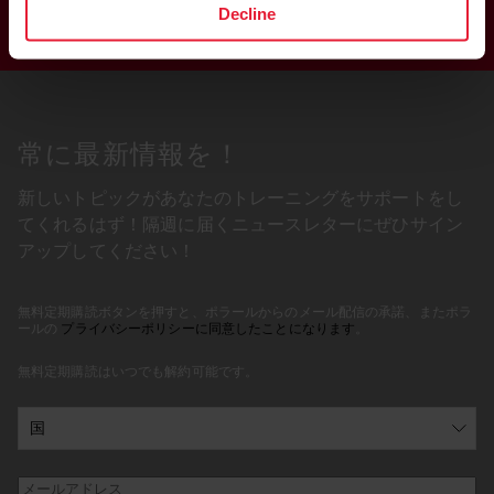
お見逃しのないよう、ぜひニュース
Decline
レターにご登録ください！
常に最新情報を！
新しいトピックがあなたのトレーニングをサポートをし
てくれるはず！隔週に届くニュースレターにぜひサイン
アップしてください！
無料定期購読ボタンを押すと、ポラールからのメール配信の承諾、またポラ
ールの
プライバシーポリシーに同意したことになります
。
無料定期購読はいつでも解約可能です。