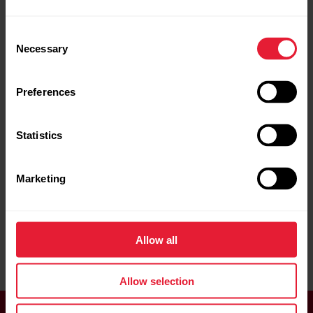
選択解除
５０歳を超えても強く・
睡眠の前の瞑想：就寝前
Consent
しなやかに・健康的にな
に身体と心を落ち着かせ
Necessary
るには
る理由と方法
Selection
50歳を超えてもフィット
実際に、十分に眠れてい
ネスレベルを維持したい
ると感じている人はそれ
Preferences
のであれば、今日から始
ほど多くないため、驚く
めましょう。 健康を増進
ようなことでもありませ
する新しい習慣を作れ
ん。さらに言えば、毎晩
Statistics
ば、その習慣化したアク
十分に眠れて、毎朝リフ
ティビティを続けること
レッシュして目覚め、準
で老化を防ぐことが出来
備に取りかかることがで
Marketing
ます。
きている人はいったいど
のくらいいるのでしょう
トレーニング
ストレス軽減
か。
ストレッチ
栄養
Allow all
睡眠と回復
ストレス軽減
筋力トレーニング
睡眠
Allow selection