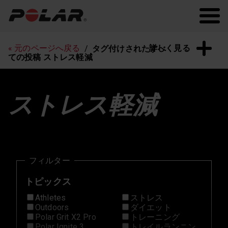
Polar.com
Polar Flow
常に最新の情報を！
詳しく見る
« 元のページへ戻る
タグ付けされたすべ
ての投稿 ストレス軽減
ストレス軽減
フィルター
トピックス
Athletes
ストレス
Outdoors
ダイエット
Polar Grit X2 Pro
トレーニング
Polar Ignite 3
トレイルランニン