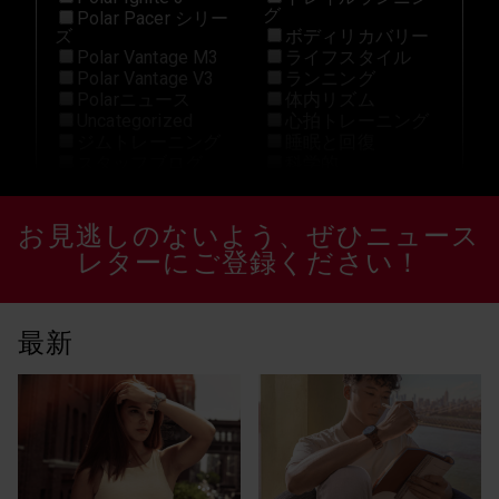
グ
Polar Pacer シリー
ズ
ボディリカバリー
Polar Vantage M3
ライフスタイル
Polar Vantage V3
ランニング
Polarニュース
体内リズム
Uncategorized
心拍トレーニング
ジムトレーニング
睡眠と回復
スタッフブログ
科学的
Grit X Pro
トレイルランニン
グ
お見逃しのないよう、ぜひニュース
H10 N
ヒルランニング
HIIT
レターにご登録ください！
ペース
Ignite 2
ボクシング
Marathon
ポラールアスリー
New
ト
最新
Off-Season
マルチスポーツ
Polar Flow
メンタルヘルス
Polar Grit X Pro
モチベーション
Polar Grit X2 Pro
ヨガ
polar ignite 2
ランニング
Polar Ignite 3
体内リズム
Polar Pacer
健康
Polar Pacer Pro