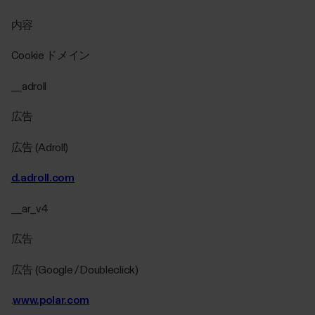
内容
Cookie ドメイン
__adroll
広告
広告 (Adroll)
d.adroll.com
__ar_v4
広告
広告 (Google / Doubleclick)
.
www.polar.com