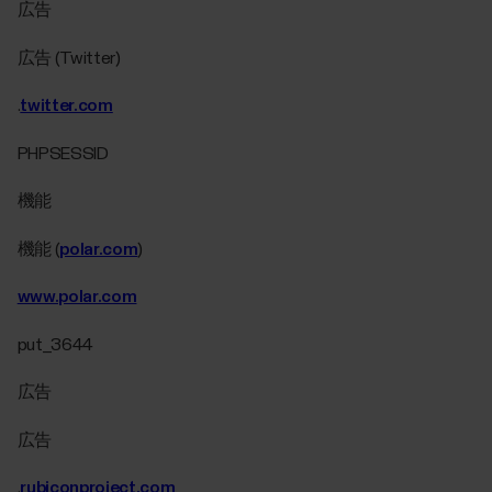
広告
広告 (Twitter)
.
twitter.com
PHPSESSID
機能
機能 (
polar.com
)
www.polar.com
put_3644
広告
広告
.
rubiconproject.com