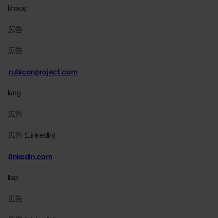
khaos
広告
広告
.
rubiconproject.com
lang
広告
広告 (LinkedIn)
.
linkedin.com
liap
広告