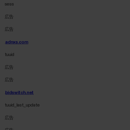
sess
広告
広告
.
adnxs.com
tuuid
広告
広告
.
bidswitch.net
tuuid_last_update
広告