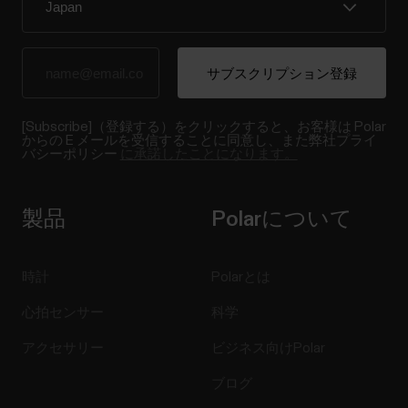
[Subscribe]（登録する）をクリックすると、お客様は Polar
からの E メールを受信することに同意し、また弊社プライ
バシーポリシー
に承諾したことになります。
製品
Polarについて
時計
Polarとは
心拍センサー
科学
アクセサリー
ビジネス向けPolar
ブログ