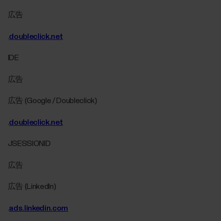
広告
.
doubleclick.net
IDE
広告
広告 (Google / Doubleclick)
.
doubleclick.net
JSESSIONID
広告
広告 (LinkedIn)
.
ads.linkedin.com