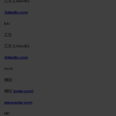
広告 (LinkedIn)
.
linkedin.com
lidc
広告
広告 (LinkedIn)
.
linkedin.com
mcid
機能
機能 (
polar.com
)
www.polar.com
MR