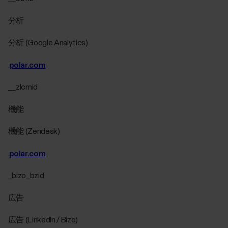
分析
分析 (Google Analytics)
.
polar.com
__zlcmid
機能
機能 (Zendesk)
.
polar.com
_bizo_bzid
広告
広告 (LinkedIn / Bizo)