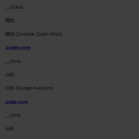
__cfduid
機能
機能 (Zendesk Zopim Chat)
.
zopim.com
__utma
分析
分析 (Google Analytics)
.
polar.com
__utmb
分析