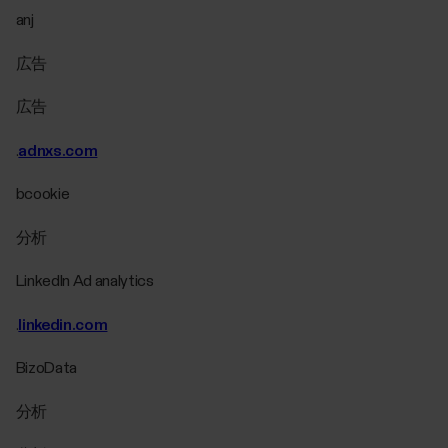
anj
広告
広告
.
adnxs.com
bcookie
分析
LinkedIn Ad analytics
.
linkedin.com
BizoData
分析