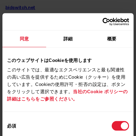
.
bidswitch.net
ck1
広告
同意
詳細
概要
広告
このウェブサイトはCookieを使用します
.
rlcdn.com
このサイトでは、最適なエクスペリエンスと最も関連性
fr
の高い広告を提供するためにCookie（クッキー）を使用
しています。Cookieの使用許可・拒否の設定は、ボタン
広告
をクリックして選択できます。
当社のCookie ポリシーの
詳細はこちらをご参照ください。
広告 (Facebook)
.
facebook.com
同
必須
fr
意
の