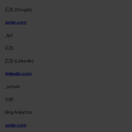
広告 (Google)
.
polar.com
_lipt
広告
広告 (LinkedIn)
.
linkedin.com
_uetsid
分析
Bing Analytics
.
polar.com