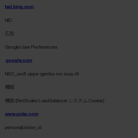
bat.bing.com
NID
広告
Google User Preferences
.
google.com
NSC_ued1-qspe-qpmbs-mc-iuuq-dt
機能
機能 (NetScaler Load Balancer システム Cookie)
www.polar.com
personalization_id