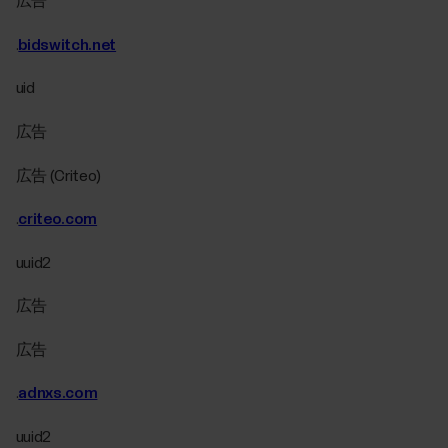
広告
.
bidswitch.net
uid
広告
広告 (Criteo)
.
criteo.com
uuid2
広告
広告
.
adnxs.com
uuid2