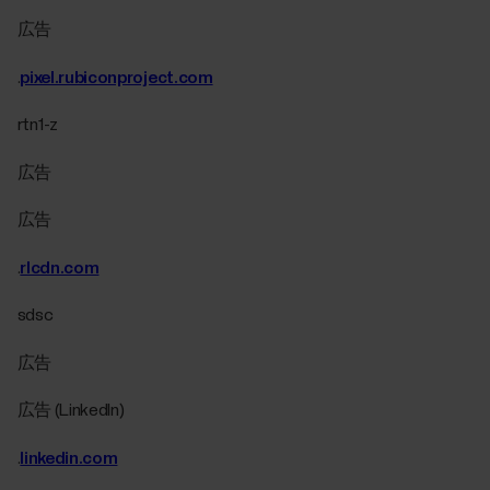
広告
.
pixel.rubiconproject.com
rtn1-z
広告
広告
.
rlcdn.com
sdsc
広告
広告 (LinkedIn)
.
linkedin.com