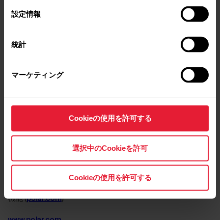
広告
選
設定情報
択
広告 (Facebook)
統計
.
facebook.com
guest_id
マーケティング
広告
広告 (Twitter)
Cookieの使用を許可する
.
twitter.com
選択中のCookieを許可
has_js
機能
Cookieの使用を許可する
機能 (
polar.com
)
www.polar.com