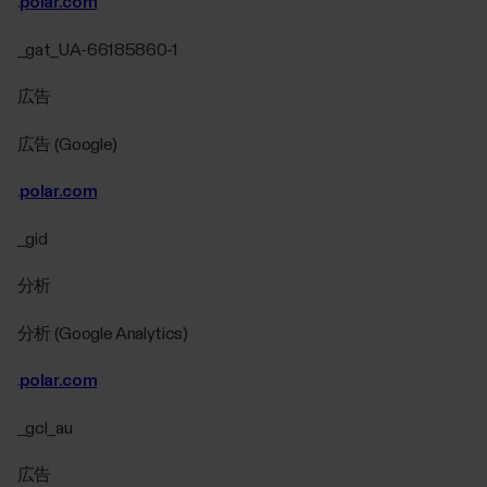
.
polar.com
_gat_UA-66185860-1
広告
広告 (Google)
.
polar.com
_gid
分析
分析 (Google Analytics)
.
polar.com
_gcl_au
広告