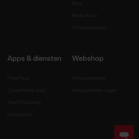
Blog
Media Room
Softwareversies
Apps & diensten
Webshop
Polar Flow
Retourenbeleid
Compatibele apps
Vaak gestelde vragen
Smart Coaching
Developers