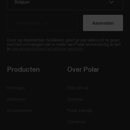
Door op Aanmelden te klikken, geef je aan akkoord te gaan
met het ontvangen van e-mails van Polar en bevestig je dat
je
ons privacybeleid te hebben gelezen.
Producten
Over Polar
Horloges
Wie zijn wij
Sensoren
Science
Accessoires
Polar zakelijk
Carrières