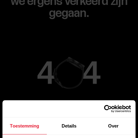
we ergens verkeerd zijn
gegaan.
Ga naar de hoofdpagina
Toestemming
Details
Over