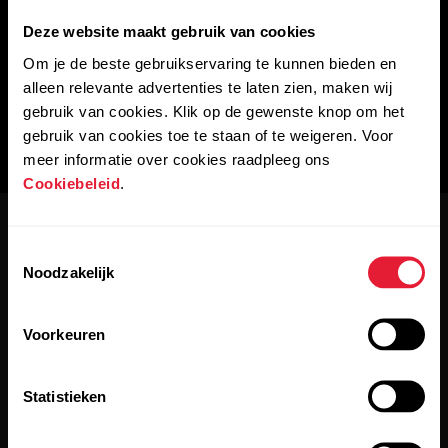
Deze website maakt gebruik van cookies
Om je de beste gebruikservaring te kunnen bieden en
alleen relevante advertenties te laten zien, maken wij
gebruik van cookies. Klik op de gewenste knop om het
gebruik van cookies toe te staan of te weigeren. Voor
meer informatie over cookies raadpleeg ons
Cookiebeleid
.
Toestemmingsselectie
Noodzakelijk
Voorkeuren
Blijf op de hoogte.
Statistieken
Meld je aan voor onze tweewekelijkse nieuwsbrief en krijg
updates rechtstreeks in je inbox.