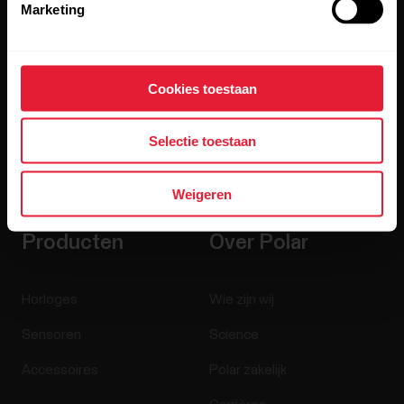
Marketing
Cookies toestaan
Selectie toestaan
Door op Aanmelden te klikken, geef je aan akkoord te gaan
met het ontvangen van e-mails van Polar en bevestig je dat
je
ons privacybeleid te hebben gelezen.
Weigeren
Producten
Over Polar
Horloges
Wie zijn wij
Sensoren
Science
Accessoires
Polar zakelijk