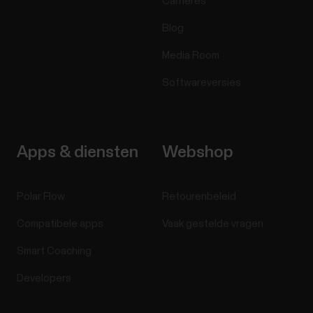
Carrières
Blog
Media Room
Softwareversies
Apps & diensten
Webshop
Polar Flow
Retourenbeleid
Compatibele apps
Vaak gestelde vragen
Smart Coaching
Developers