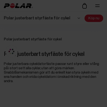
Polar justerbart styrfäste för cykel
Köp nu
Polar justerbart styrfäste för cykel
Polar justerbart styrfäste för cykel
Polar justerbara cykeldatorfäste passar runt styre eller stång
på i stort sett alla cyklar, utan att göra märken.
Snabblåsmekanismen gör att du enkelt kan styra cykeln med
ena handen och vrida cykeldatorn i önskad riktning med den
andra.