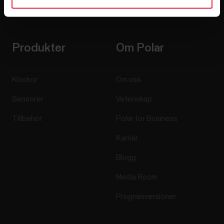
e-postmeddelanden från Polar och bekräftar att du har läst
vårt
Sekretessmeddelande.
Produkter
Om Polar
Klockor
Om oss
Sensorer
Vetenskap
Tillbehör
Polar for Business
Karriär
Blogg
Media Room
Programversioner