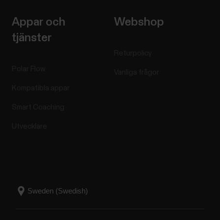
Appar och
Webshop
tjänster
Returpolicy
Polar Flow
Vanliga frågor
Kompatibla appar
Smart Coaching
Utvecklare