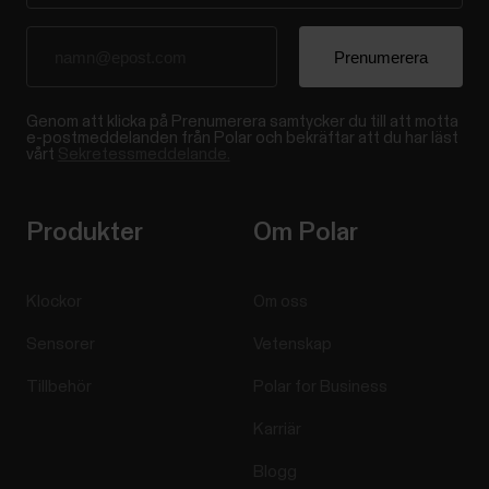
Genom att klicka på Prenumerera samtycker du till att motta
e-postmeddelanden från Polar och bekräftar att du har läst
vårt
Sekretessmeddelande.
Produkter
Om Polar
Klockor
Om oss
Sensorer
Vetenskap
Tillbehör
Polar for Business
Karriär
Blogg