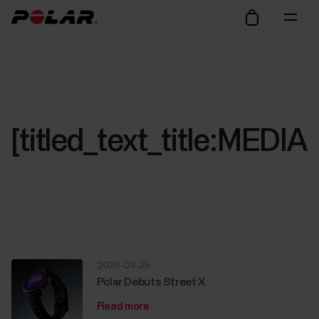
[titled_text_title:ME
2026-03-25
Polar Debuts Street X
Read more