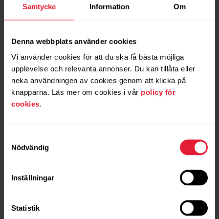
Samtycke
Information
Om
Read more
Denna webbplats använder cookies
Vi använder cookies för att du ska få bästa möjliga
2025-06-04
From city streets to summit peaks:
upplevelse och relevanta annonser. Du kan tillåta eller
Polar’s most compact outdoor watch
neka användningen av cookies genom att klicka på
Grit X2 is built to move with you
knapparna. Läs mer om cookies i vår
policy för
cookies
.
Read more
Samtyckesval
Nödvändig
1
2
3
4
Inställningar
Statistik