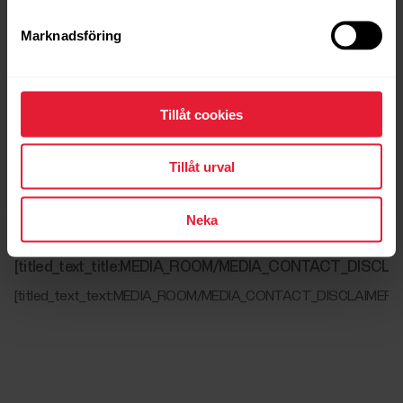
Marknadsföring
[titled_text_title:MEDIA_ROOM/MEDIA_CONTACT_INFO]
Tillåt cookies
[titled_text_text:MEDIA_ROOM/MEDIA_CONTACT_INFO]
[array_text:MEDIA_ROOM/MEDIA_CONTACT_EMAILS[0]]
Tillåt urval
[titled_text_title:MEDIA_ROOM/MEDIA_ASSETS_DOWNLO
[titled_text_text:MEDIA_ROOM/MEDIA_ASSETS_DOWNLOAD]
Neka
[titled_text_title:MEDIA_ROOM/MEDIA_CONTACT_DISCLA
[titled_text_text:MEDIA_ROOM/MEDIA_CONTACT_DISCLAIMER]