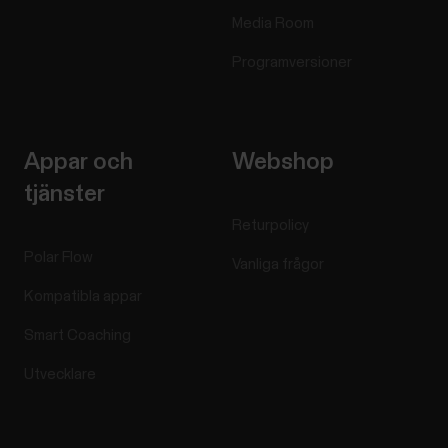
Media Room
Programversioner
Appar och
Webshop
tjänster
Returpolicy
Polar Flow
Vanliga frågor
Kompatibla appar
Smart Coaching
Utvecklare