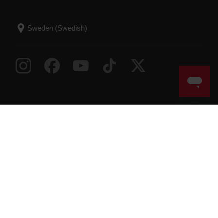
Success! ##
© Polar Electro 2026 . All Rights Reserved.
Garanti
Lagstadgad information
Tillgänglighetsmeddelande
Användningsvillkor