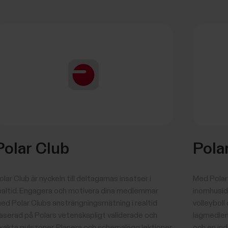
Polar Club
Pola
olar Club är nyckeln till deltagarnas insatser i
Med Polar 
ealtid. Engagera och motivera dina medlemmar
inomhusidr
ed Polar Clubs ansträngningsmätning i realtid
volleyboll
aserad på Polars vetenskapligt validerade och
lagmedlem
xakta pulszoner. Planera och schemalägg lektioner,
och en indi