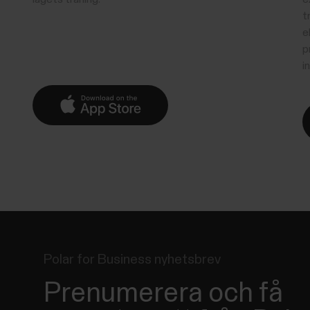
t
e
p
i
Polar for Business nyhetsbrev
Prenumerera och få