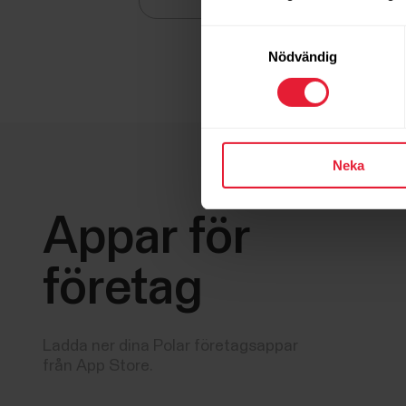
Samtyckesval
Nödvändig
Neka
Appar för
företag
Ladda ner dina Polar företagsappar
från App Store.