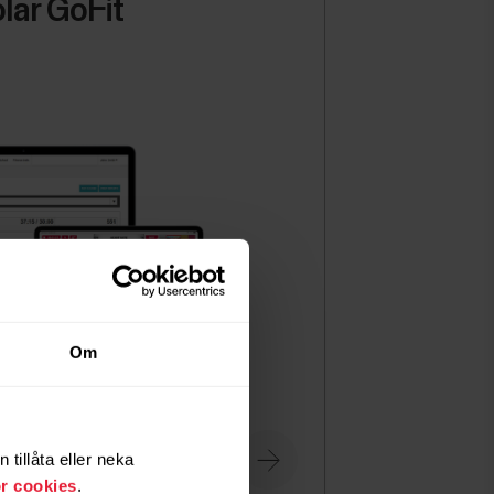
lar GoFit
Om
tillåta eller neka
institutioner.
ör cookies
.