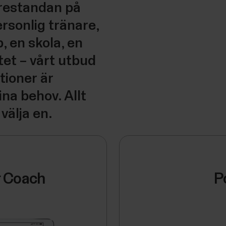
prestandan på
ersonlig tränare,
b, en skola, en
tet – vårt utbud
tioner är
na behov. Allt
välja en.
r Coach
P