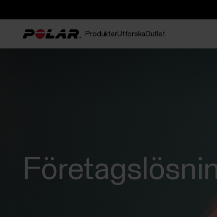
Produkter
Utforska
Outlet
Företagslösni