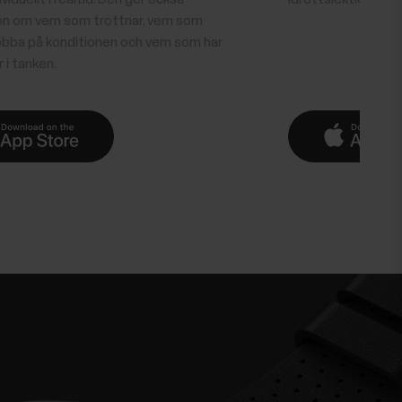
on om vem som tröttnar, vem som
obba på konditionen och vem som har
r i tanken.