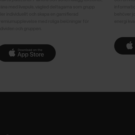
räna med livepuls, vägled deltagarna som grupp
informati
ller individuellt och skapa en gamifierad
behöver j
remiumupplevelse med roliga belöningar för
energi kva
ndividen och gruppen.