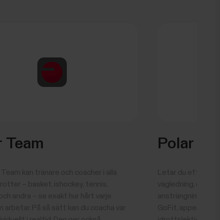
r Team
Polar Go
Team kan tränare och coacher i alla
Letar du efter idro
otter – basket, ishockey, tennis,
vägledning, engage
 och andra – se exakt hur hårt varje
ansträngning och e
 arbetar. På så sätt kan du coacha var
GoFit, appen som hj
viduellt i realtid. Den ger också
idrottslektionerna t