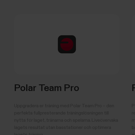
Polar Team Pro
Uppgradera er träning med Polar Team Pro – den
P
perfekta fullpresterande träningslösningen till
r
nytta för laget, tränarna och spelarna. Liveövervaka
m
lagets resultat utan basstationer och optimera
b
lagets träning.
e