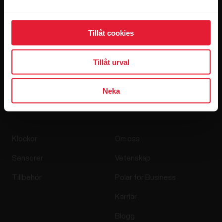
Tillåt cookies
Genom att klicka på Prenumerera samtycker du till att motta
Tillåt urval
e-postmeddelanden från Polar och bekräftar att du har läst
vårt
Sekretessmeddelande.
Neka
Produkter
Om Polar
Klockor
Om oss
Sensorer
Vetenskap
Tillbehör
Polar for Business
Karriär
Blogg