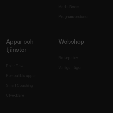
Media Room
Programversioner
Appar och
Webshop
tjänster
Returpolicy
Polar Flow
Vanliga frågor
Kompatibla appar
Smart Coaching
Utvecklare