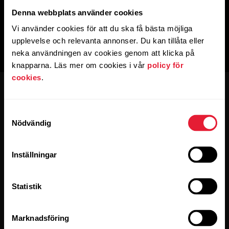
Denna webbplats använder cookies
Vi använder cookies för att du ska få bästa möjliga
upplevelse och relevanta annonser. Du kan tillåta eller
neka användningen av cookies genom att klicka på
knapparna. Läs mer om cookies i vår
policy för
cookies
.
Samtyckesval
Nödvändig
Håll dig uppdaterad.
Inställningar
Anmäl dig till vårt nyhetsbrev varannan vecka
Statistik
och få uppdateringar direkt i inkorgen.
Marknadsföring