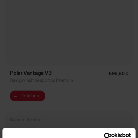
Polar Vantage V3
599,90 €
Relógio multidesportos Premium
→
Detalhes
Sunrise Apricot