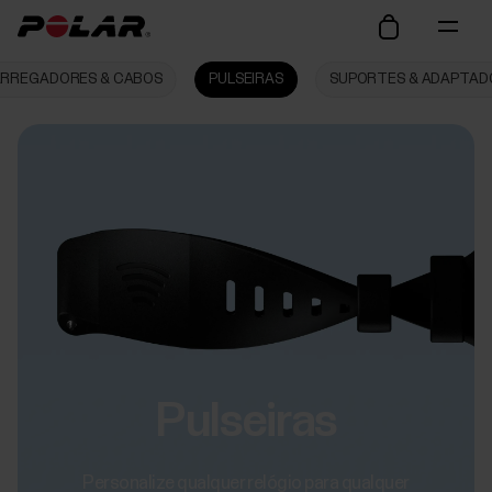
RREGADORES & CABOS
PULSEIRAS
SUPORTES & ADAPTAD
Pulseiras
Personalize qualquer relógio para qualquer