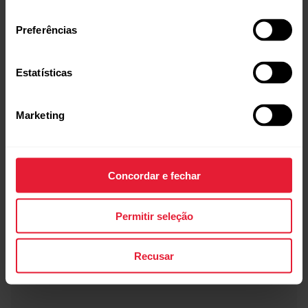
consentimento
Preferências
Estatísticas
Marketing
Pulseira POLAR Loop SoftWeave
19,90 €
→
Detalhes
Concordar e fechar
Orange Flame
Permitir seleção
Recusar