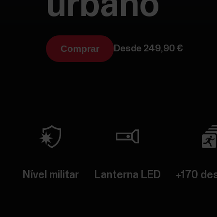
urbano
Comprar
Desde 249,90 €
Nível militar
Lanterna LED
+170 de