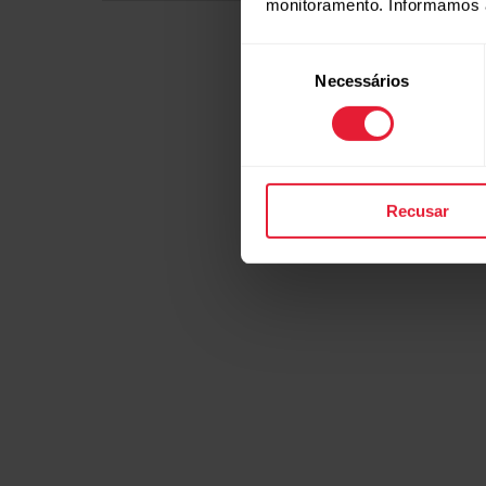
monitoramento. Informamos 
Seleção
Necessários
de
consentimento
Recusar