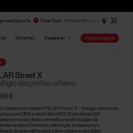
mpresas
Suporte
Polar Flow
ral
Detalhes
Comparar
Comprar agora
o
AR Street X
elógio desportivo urbano
,90 €
io Desportivo Urbano POLAR Street X – Relógio resistente
actos com GPS e ecrã tátil AMOLED, lanterna LED
rada com modo de luz vermelha, monitorização da
ência cardíaca Precision, orientação do percurso e
lidade de grau militar para treino urbano e uso diário.