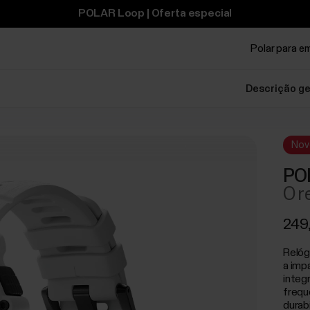
POLAR Loop | Oferta especial
Polar para e
Descrição ge
Nov
POL
O r
249
Relóg
a imp
integ
frequ
durabi