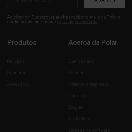
Ao clicar em Subscrever, aceita receber e-mails da Polar e
confirma que leu a nosso
Aviso de privacidade.
Produtos
Acerca da Polar
Relógios
Quem somos
Sensores
Science
Acessórios
Polar para empresas
Carreiras
Blogue
Media Room
Versões de software