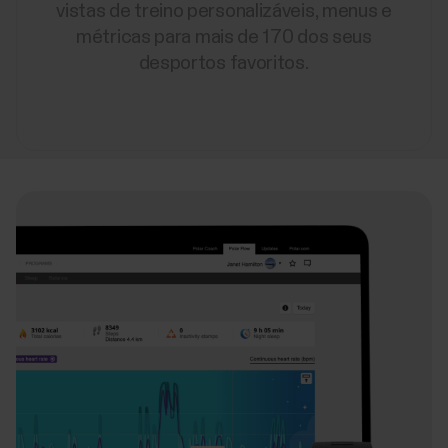
vistas de treino personalizáveis, menus e
métricas para mais de 170 dos seus
desportos favoritos.