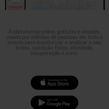
A plataforma online, gratuita e simples,
usada por milhões de pessoas em todo o
mundo para monitorizar e analisar o seu
treino, condição física, atividade,
recuperação e sono.