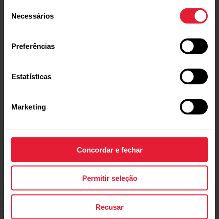
Seleção
Necessários
de
consentimento
Preferências
Estatísticas
Desbloqueie os seus dados de
recuperação.
Marketing
Descubra se o seu corpo está recuperado
Concordar e fechar
e pronto para treinar novamente com
feedback e sugestões baseadas no seu
estado de curto e longo prazo.
Permitir seleção
Recusar