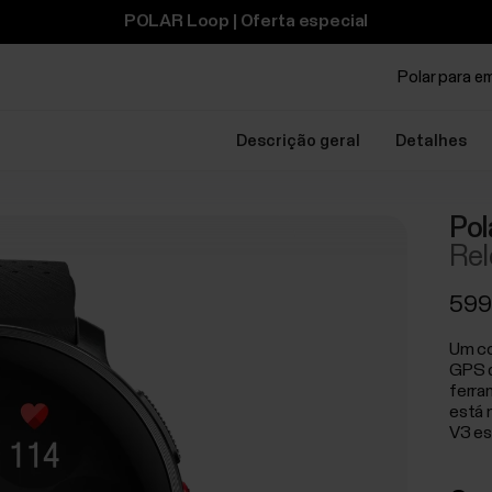
POLAR Loop | Oferta especial
Polar para e
Descrição geral
Detalhes
Pol
Rel
599
Um co
GPS d
ferra
está 
V3 es