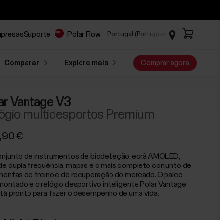
mpresas
Suporte
Polar Flow
Comparar
Explore mais
Comprar agora
ar Vantage V3
ógio multidesportos Premium
,90 €
njunto de instrumentos de biodeteção, ecrã AMOLED,
e dupla frequência, mapas e o mais completo conjunto de
mentas de treino e de recuperação do mercado. O palco
montado e o relógio desportivo inteligente Polar Vantage
tá pronto para fazer o desempenho de uma vida.