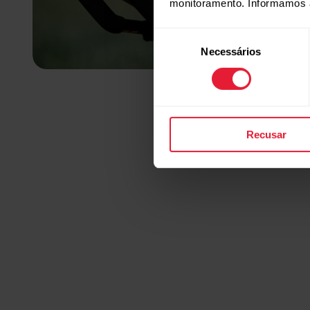
monitoramento. Informamos 
Seleção
Necessários
de
consentimento
Recusar