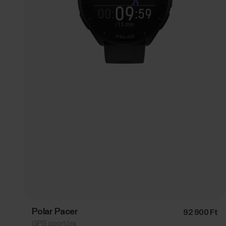
Polar Pacer
92 900 Ft
GPS sportóra