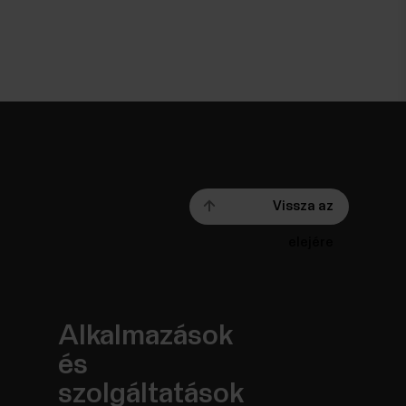
Vissza az
elejére
Alkalmazások
és
szolgáltatások