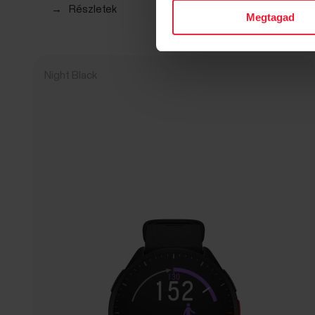
→
Részletek
Megtagad
Night Black