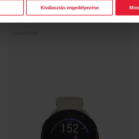
→
Részletek
Kiválasztás engedélyezése
Min
Cloud White