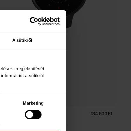
A sütikről
detések megjelenítését
információt a sütikről
Marketing
Polar Pacer Pro
134 900 Ft
Fejlett GPS sportóra