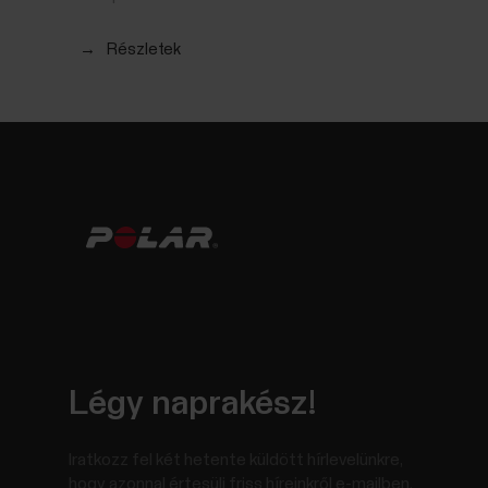
→
Részletek
Légy naprakész!
Iratkozz fel két hetente küldött hírlevelünkre,
hogy azonnal értesülj friss híreinkről e-mailben.