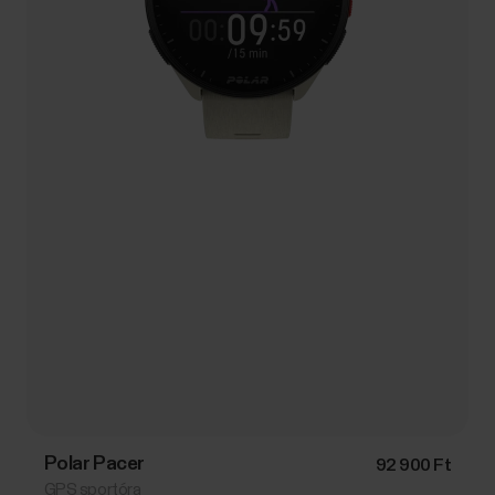
Polar Pacer
92 900 Ft
GPS sportóra