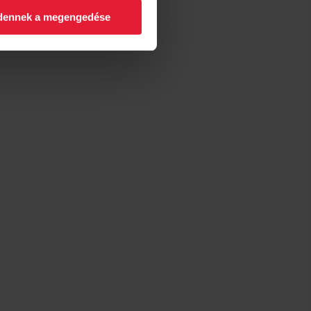
→
Részletek
dennek a megengedése