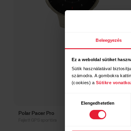
Beleegyezés
Ez a weboldal sütiket haszn
Sütik használatával biztosítj
számodra. A gombokra kattint
(cookies) a
Sütikre vonatko
Hozzájárulás
Elengedhetetlen
kiválasztása
Polar Pacer Pro
134 900 Ft
Fejlett GPS sportóra