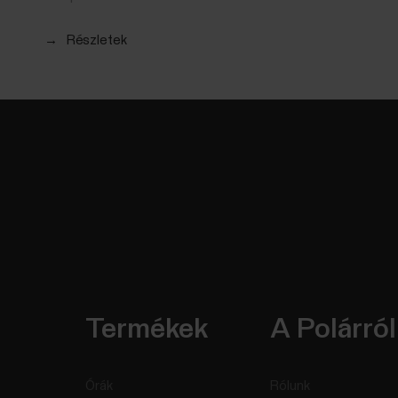
→
Részletek
Termékek
A Polárról
Órák
Rólunk