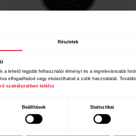
Részletek
ál
uk a lehető legjobb felhasználói élményt és a legrelevánsabb hir
va elfogadhatod vagy elutasíthatod a sütik használatát. További 
zó szabályzatban találsz
Beállítások
Statisztikai
Polar Pacer Pro
134 900 Ft
Fejlett GPS sportóra