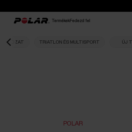
Termékek
Fedezd fel
E SOROZAT
TRIATLON ÉS MULTISPORT
ÚJ 
POLAR